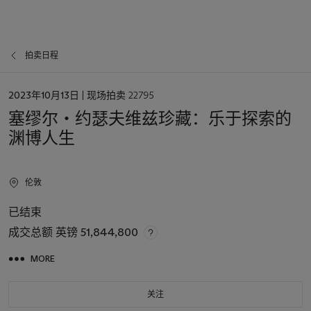
拍卖日程
日
2023年10月13日
| 现场拍卖 22795
期
塞缪尔‧约瑟夫维兹珍藏：乐于探索的
渊博人生
伦敦
已结束
成交总额
英镑 51,844,800
MORE
关注