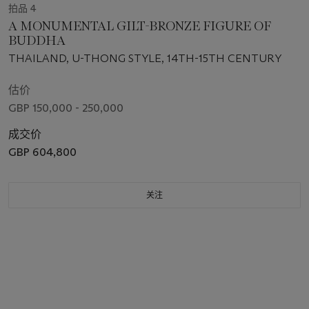
拍品 4
A MONUMENTAL GILT-BRONZE FIGURE OF
BUDDHA
THAILAND, U-THONG STYLE, 14TH-15TH CENTURY
估价
GBP 150,000 - 250,000
成交价
GBP 604,800
关注