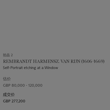
拍品 2
REMBRANDT HARMENSZ. VAN RIJN (1606-1669)
Self-Portrait etching at a Window
估价
GBP 80,000 - 120,000
成交价
GBP 277,200