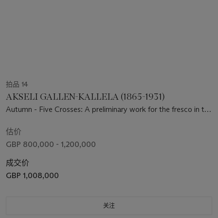
拍品 14
AKSELI GALLEN-KALLELA (1865-1931)
Autumn - Five Crosses: A preliminary work for the fresco in the
Jusélius Mausoleum
估价
GBP 800,000 - 1,200,000
成交价
GBP 1,008,000
关注