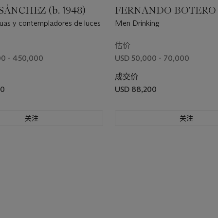
ÁNCHEZ (b. 1948)
FERNANDO BOTERO (b
uas y contempladores de luces
Men Drinking
估价
0 - 450,000
USD 50,000 - 70,000
成交价
00
USD 88,200
关注
关注