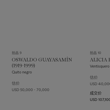
拍品 9
拍品 10
OSWALDO GUAYASAMÍN
ALICIA 
(1919-1999)
Ventisquero
Quito negro
估价
估价
USD 40,00
USD 50,000 - 70,000
成交价
USD 107,10