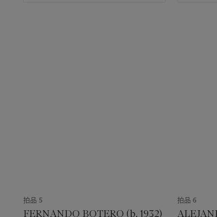
拍品 5
拍品 6
FERNANDO BOTERO (b. 1932)
ALEJAN