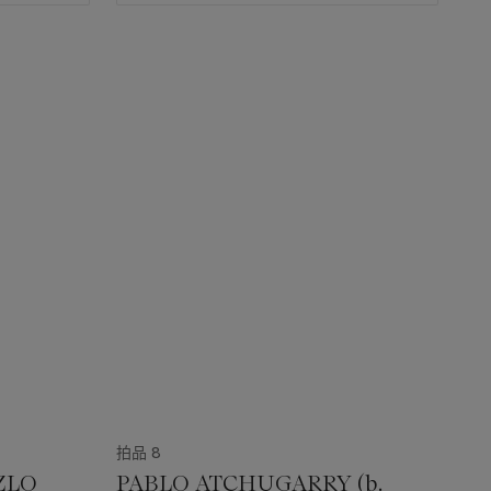
拍品 8
ZLO
PABLO ATCHUGARRY (b.