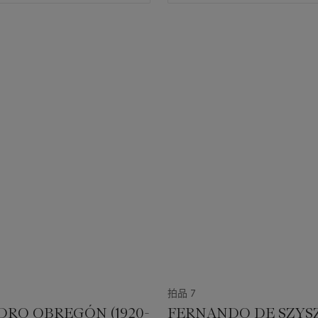
拍品 7
DRO OBREGÓN (1920-
FERNANDO DE SZYS