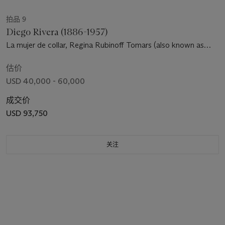
拍品 9
Diego Rivera (1886-1957)
La mujer de collar, Regina Rubinoff Tomars (also known as
Dama en azul)
估价
USD 40,000 - 60,000
成交价
USD 93,750
关注