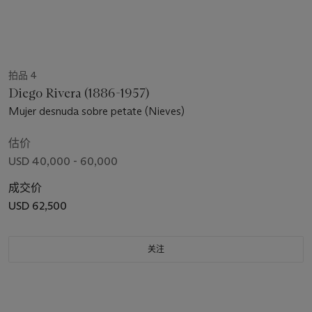
拍品 4
Diego Rivera (1886-1957)
Mujer desnuda sobre petate (Nieves)
估价
USD 40,000 - 60,000
成交价
USD 62,500
关注