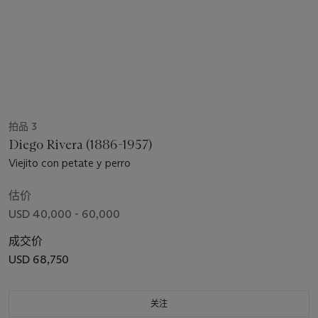
拍品 3
Diego Rivera (1886-1957)
Viejito con petate y perro
估价
USD 40,000 - 60,000
成交价
USD 68,750
关注