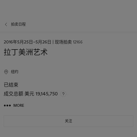
拍卖日程
日
2016年5月25日–5月26日
| 现场拍卖 12166
期
拉丁美洲艺术
纽约
已结束
成交总额
美元 19,145,750
MORE
关注