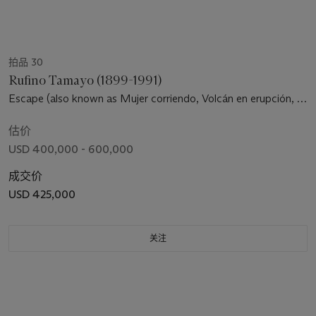
拍品 30
Rufino Tamayo (1899-1991)
Escape (also known as Mujer corriendo, Volcán en erupción, or
Fuga)
估价
USD 400,000 - 600,000
成交价
USD 425,000
关注