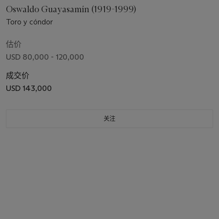
Oswaldo Guayasamín (1919-1999)
Toro y cóndor
估价
USD 80,000 - 120,000
成交价
USD 143,000
关注