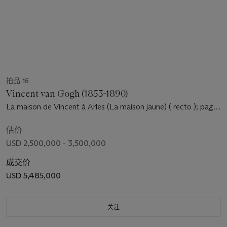
拍品 16
Vincent van Gogh (1853-1890)
La maison de Vincent à Arles (La maison jaune) ( recto ); page
of a letter from Vincent to his brother Theo ( verso )
估价
USD 2,500,000 - 3,500,000
成交价
USD 5,485,000
关注