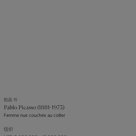
拍品 15
Pablo Picasso (1881-1973)
Femme nue couchée au collier
估价