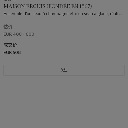
MAISON ERCUIS (FONDÉE EN 1867)
Ensemble d'un seau à champagne et d'un seau à glace, réalisés
pour la Compagnie Générale Transatlantique, vers 1930
估价
EUR 400 - 600
成交价
EUR 508
关注