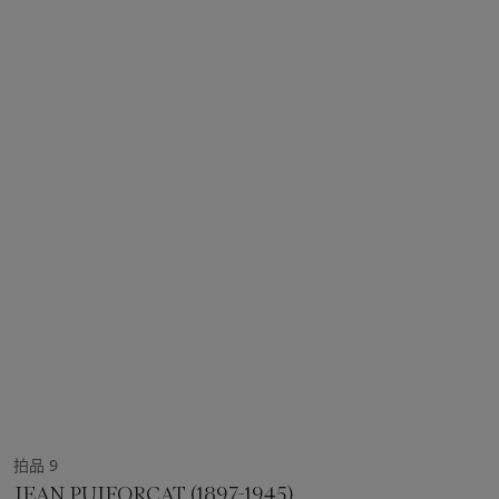
拍品 9
JEAN PUIFORCAT (1897-1945)