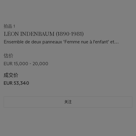
拍品 1
LÉON INDENBAUM (1890-1981)
Ensemble de deux panneaux 'Femme nue à l'enfant' et
'Maternité'
估价
EUR 15,000 - 20,000
成交价
EUR 53,340
关注