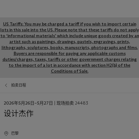
Global
US Tariffs: You may be charged a tariff if you wish to import certain
lots in this sale into the US. Please note that these tariffs do not apply
notice
to ‘informational materials’ which include unique goods created by an
artist such as paintings, drawings, pastels, engravings, prints,
lithographs, sculptures, books, manuscripts, photographs and films.
Buyers are responsible for paying any applicable customs
duties/charges, taxes, tariffs or other government charges relating
to the import of a lot in accordance with section H2(b) of the
Conditions of Sale.
拍卖日程
日
2026年5月26日–5月27日
| 现场拍卖 24483
期
设计杰作
巴黎