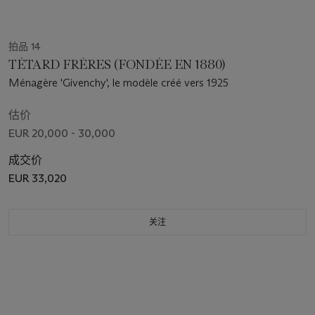
拍品 14
TÉTARD FRÈRES (FONDÉE EN 1880)
Ménagère 'Givenchy', le modèle créé vers 1925
估价
EUR 20,000 - 30,000
成交价
EUR 33,020
关注