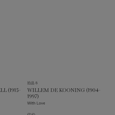
拍品 8
 (1915-
WILLEM DE KOONING (1904-
1997)
With Love
估价