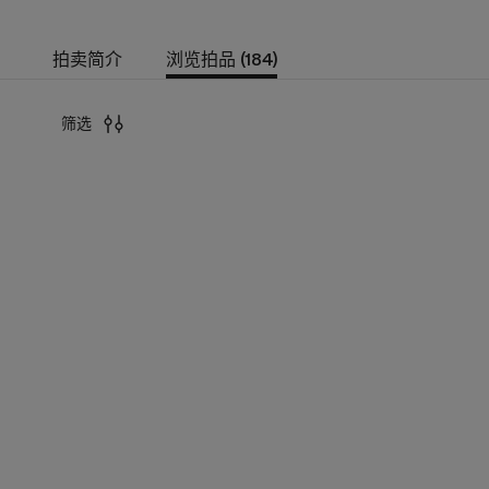
拍卖简介
浏览拍品 (184)
筛选