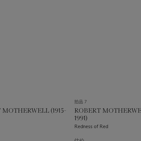
拍品 7
 MOTHERWELL (1915-
ROBERT MOTHERWELL
1991)
Redness of Red
估价