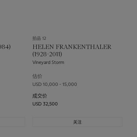
拍品 12
984)
HELEN FRANKENTHALER
(1928-2011)
Vineyard Storm
估价
USD 10,000 - 15,000
成交价
USD 32,500
关注