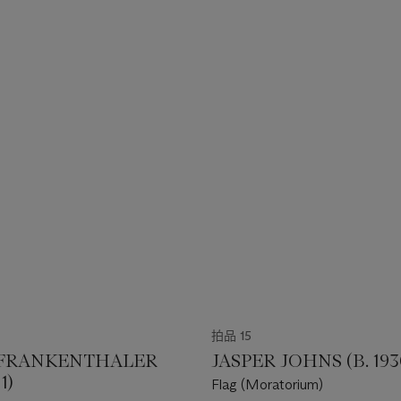
拍品 15
FRANKENTHALER
JASPER JOHNS (B. 193
1)
Flag (Moratorium)