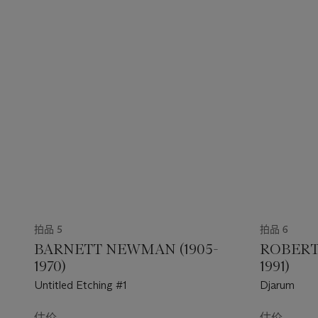
拍品 5
拍品 6
BARNETT NEWMAN (1905-
ROBERT
1970)
1991)
Untitled Etching #1
Djarum
估价
估价