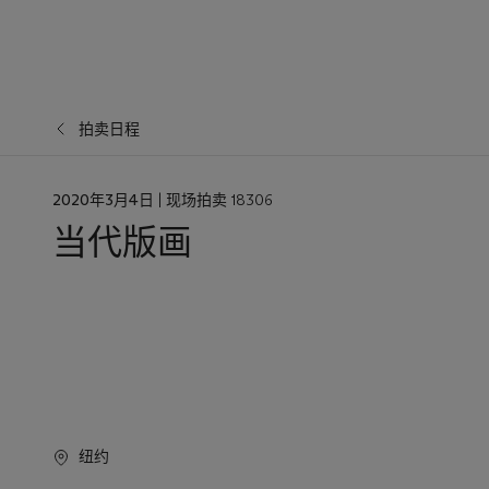
拍卖日程
日
2020年3月4日
| 现场拍卖 18306
期
当代版画
纽约