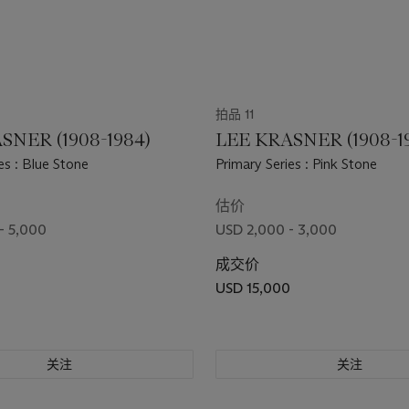
拍品 11
SNER (1908-1984)
LEE KRASNER (1908-1
es : Blue Stone
Primary Series : Pink Stone
估价
- 5,000
USD 2,000 - 3,000
成交价
USD 15,000
关注
关注