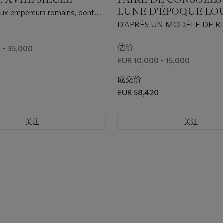
LUNE D'ÉPOQUE LOU
deux empereurs romains, dont
e
D'APRÈS UN MODÈLE DE 
DE LALONDE, VERS 1775
估价
 - 35,000
EUR 10,000 - 15,000
成交价
0
EUR 58,420
关注
关注