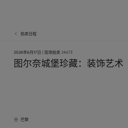
拍卖日程
日
2026年6月17日
| 现场拍卖 24673
期
图尔奈城堡珍藏：装饰艺术
巴黎