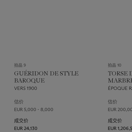
拍品 9
拍品 10
GUÉRIDON DE STYLE
TORSE 
BAROQUE
MARBR
VERS 1900
ÉPOQUE R
SIÈCLE APR
估价
估价
EUR 5,000 - 8,000
EUR 200,00
成交价
成交价
EUR 24,130
EUR 1,206,