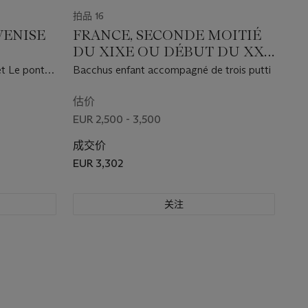
拍品 16
VENISE
FRANCE, SECONDE MOITIÉ
DU XIXE OU DÉBUT DU XXE
SIÈCLE
et Le pont
Bacchus enfant accompagné de trois putti
估价
EUR 2,500 - 3,500
成交价
EUR 3,302
关注