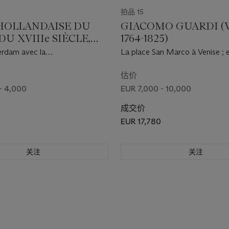
拍品 15
HOLLANDAISE DU
GIACOMO GUARDI (
U XVIIIe SIÈCLE,
1764-1825)
R D'ABRAHAM
rdam avec la
La place San Marco à Venise ; 
rstoren et la Nieuwe
du Rialto à Venise
 depuis le canal du Singel
估价
- 4,000
EUR 7,000 - 10,000
成交价
EUR 17,780
关注
关注