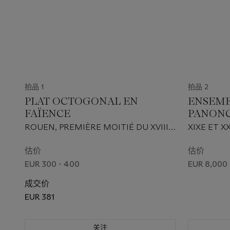
拍品 1
拍品 2
PLAT OCTOGONAL EN
ENSEMB
FAÏENCE
PANONC
NOTARI
ROUEN, PREMIÈRE MOITIÉ DU XVIIIE
XIXE ET X
APPLIQ
SIÈCLE
估价
估价
EUR 300 - 400
EUR 8,000 
成交价
EUR 381
关注