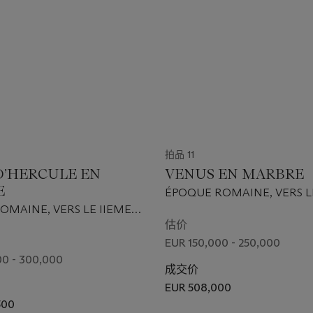
拍品 11
D’HERCULE EN
VENUS EN MARBRE
E
ÉPOQUE ROMAINE, VERS LE
IIEME SIÈCLE APRÈS J.-C.
OMAINE, VERS LE IIEME
ÈS J.-C.
估价
EUR 150,000 - 250,000
0 - 300,000
成交价
EUR 508,000
500