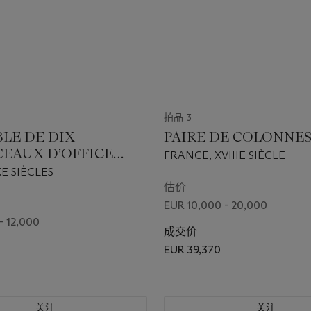
拍品 3
LE DE DIX
PAIRE DE COLONNE
EAUX D’OFFICE
FRANCE, XVIIIE SIÈCLE
AL MONTÉS EN
XE SIÈCLES
UE
估价
EUR 10,000 - 20,000
- 12,000
成交价
EUR 39,370
关注
关注