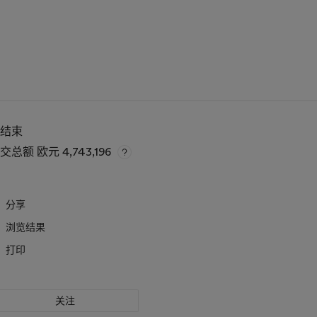
已结束
成交总额
欧元 4,743,196
分享
浏览结果
打印
关注