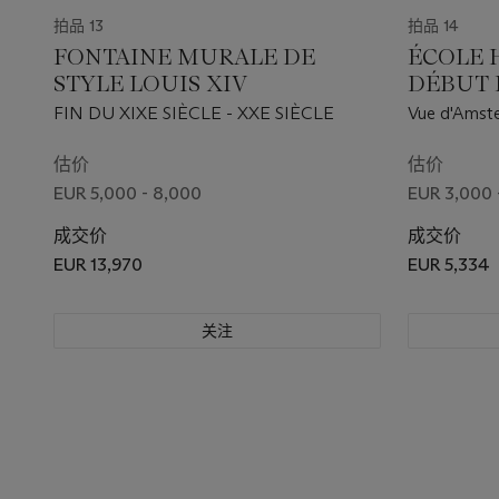
拍品 13
拍品 14
FONTAINE MURALE DE
ÉCOLE 
STYLE LOUIS XIV
DÉBUT D
SUIVEU
FIN DU XIXE SIÈCLE - XXE SIÈCLE
Vue d'Amste
STORCK
Haringpakke
Stadsherberg
估价
估价
EUR 5,000 - 8,000
EUR 3,000 
成交价
成交价
EUR 13,970
EUR 5,334
关注