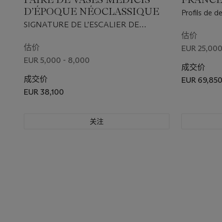
D’ÉPOQUE NÉOCLASSIQUE
Profils de 
Marc-Aurèl
SIGNATURE DE L’ESCALIER DE
CRISTAL, MILIEU DU XIXE SIÈCLE
估价
估价
EUR 25,000
EUR 5,000 - 8,000
成交价
成交价
EUR 69,85
EUR 38,100
关注