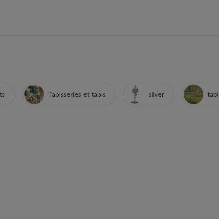
ts
Tapisseries et tapis
silver
tab