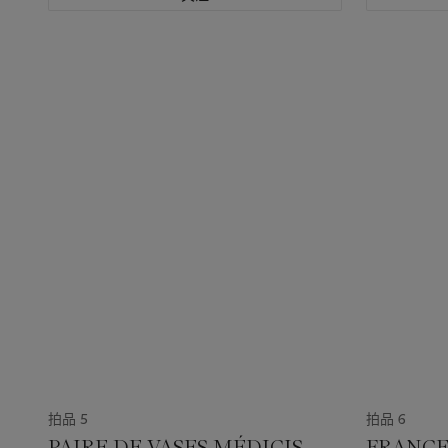
拍品 5
拍品 6
PAIRE DE VASES MÉDICIS
FRANCE,