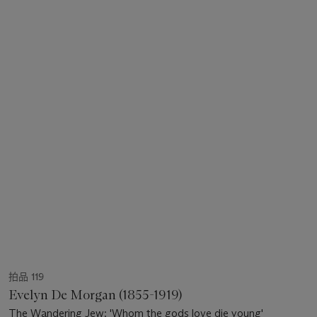
拍品 119
Evelyn De Morgan (1855-1919)
The Wandering Jew: 'Whom the gods love die young'