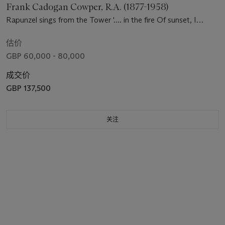
Frank Cadogan Cowper, R.A. (1877-1958)
Rapunzel sings from the Tower '.... in the fire Of sunset, I
behold a face, Which sometime, if God give me grace, May
kiss me in this very place' (Rapunzel - William Morris)
估价
GBP 60,000 - 80,000
成交价
GBP 137,500
关注