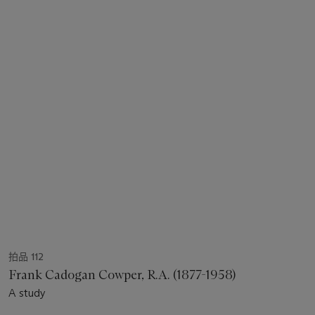
拍品 112
Frank Cadogan Cowper, R.A. (1877-1958)
A study