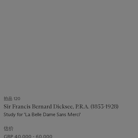
拍品 120
Sir Francis Bernard Dicksee, P.R.A. (1853-1928)
Study for 'La Belle Dame Sans Merci'
估价
GBP 40,000 - 60,000