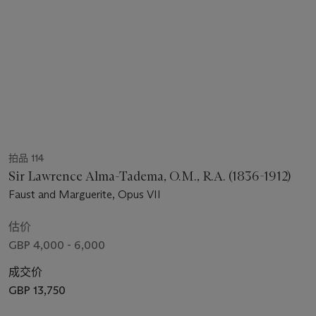
拍品 114
Sir Lawrence Alma-Tadema, O.M., R.A. (1836-1912)
Faust and Marguerite, Opus VII
估价
GBP 4,000 - 6,000
成交价
GBP 13,750