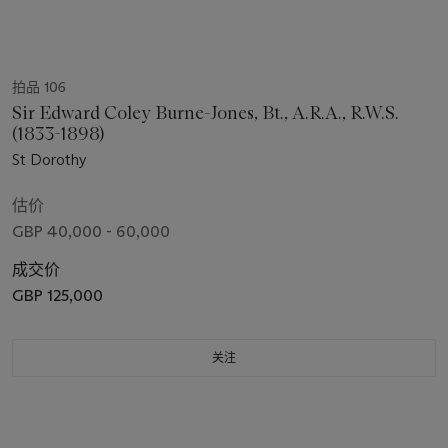
拍品 106
Sir Edward Coley Burne-Jones, Bt., A.R.A., R.W.S.
(1833-1898)
St Dorothy
估价
GBP 40,000 - 60,000
成交价
GBP 125,000
关注