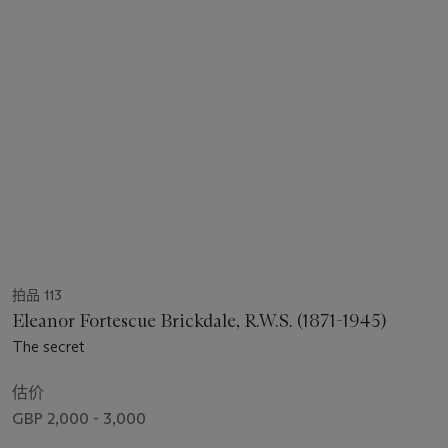
拍品 113
Eleanor Fortescue Brickdale, R.W.S. (1871-1945)
The secret
估价
GBP 2,000 - 3,000