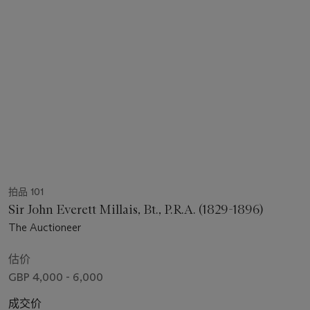
拍品 101
Sir John Everett Millais, Bt., P.R.A. (1829-1896)
The Auctioneer
估价
GBP 4,000 - 6,000
成交价