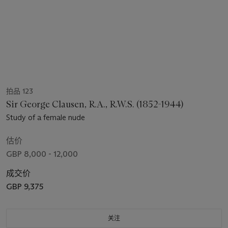
拍品 123
Sir George Clausen, R.A., R.W.S. (1852-1944)
Study of a female nude
估价
GBP 8,000 - 12,000
成交价
GBP 9,375
关注