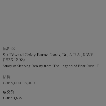
拍品 102
Sir Edward Coley Burne-Jones, Bt., A.R.A., R.W.S.
(1833-1898)
Study of Sleeping Beauty from 'The Legend of Briar Rose: The
Rose Bower'
估价
GBP 5,000 - 8,000
成交价
GBP 10,625