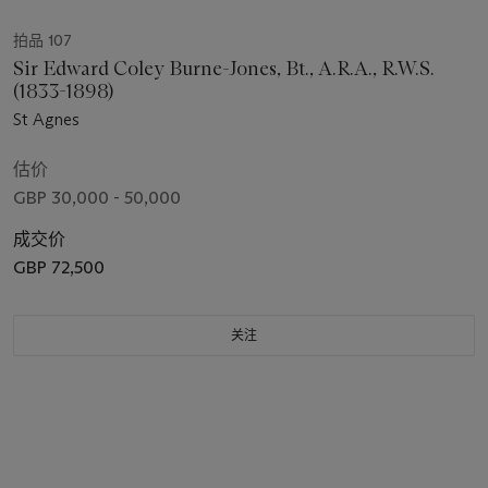
拍品 107
Sir Edward Coley Burne-Jones, Bt., A.R.A., R.W.S.
(1833-1898)
St Agnes
估价
GBP 30,000 - 50,000
成交价
GBP 72,500
关注