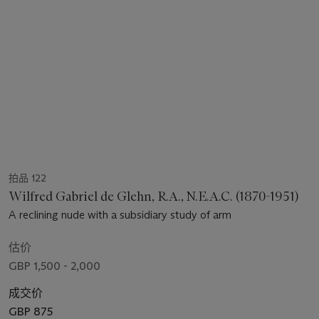
拍品 122
Wilfred Gabriel de Glehn, R.A., N.E.A.C. (1870-1951)
A reclining nude with a subsidiary study of arm
估价
GBP 1,500 - 2,000
成交价
GBP 875