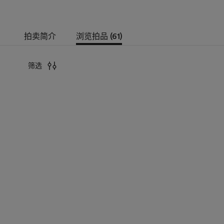
拍卖简介
浏览拍品 (61)
筛选