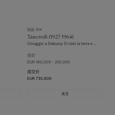
拍品 304
)
Tancredi (1927-1964)
Omaggio a Debussy (Il cielo la terra e
l’acqua)
估价
EUR 180,000 - 250,000
成交价
EUR 730,800
关注