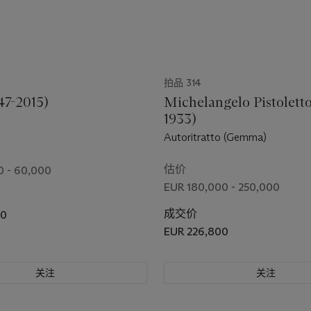
拍品 314
47-2015)
Michelangelo Pistoletto
1933)
Autoritratto (Gemma)
估价
0 - 60,000
EUR 180,000 - 250,000
成交价
00
EUR 226,800
关注
关注