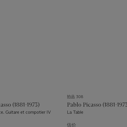
拍品 308
asso (1881-1973)
Pablo Picasso (1881-197
e. Guitare et compotier IV
La Table
估价