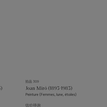
拍品 309
3)
Joan Miró (1893-1983)
Peinture (Femmes, lune, étoiles)
估价待询