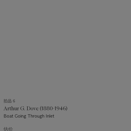
拍品 6
Arthur G. Dove (1880-1946)
Boat Going Through Inlet
估价