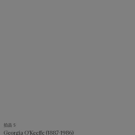
拍品 5
Georgia O'Keeffe (1887-1986)