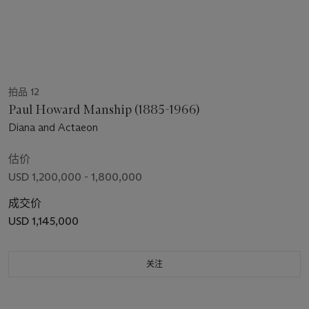
拍品 12
Paul Howard Manship (1885-1966)
Diana and Actaeon
估价
USD 1,200,000 - 1,800,000
成交价
USD 1,145,000
关注