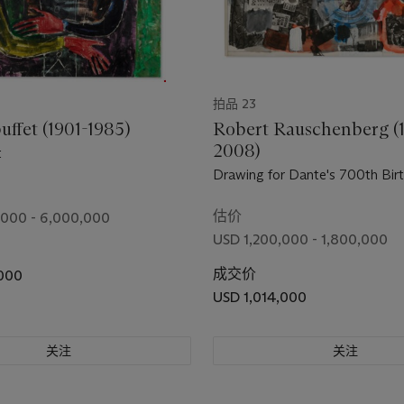
拍品 23
uffet (1901-1985)
Robert Rauschenberg (
2008)
t
Drawing for Dante's 700th Bir
估价
000 - 6,000,000
USD 1,200,000 - 1,800,000
成交价
,000
USD 1,014,000
关注
关注