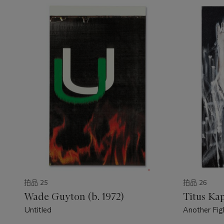
拍品 25
拍品 26
Wade Guyton (b. 1972)
Titus Kap
Untitled
Another Fig