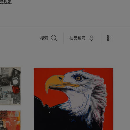
务规定
搜
拍品编号
搜索
索