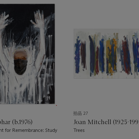
拍品 27
har (b.1976)
Joan Mitchell (1925-199
ht for Remembrance: Study
Trees