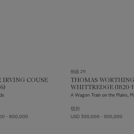
拍品 211
 IRVING COUSE
THOMAS WORTHIN
36)
WHITTREDGE (1820-1
ds
A Wagon Train on the Plains, Pl
Colorado
估价
00 - 800,000
USD 300,000 - 500,000