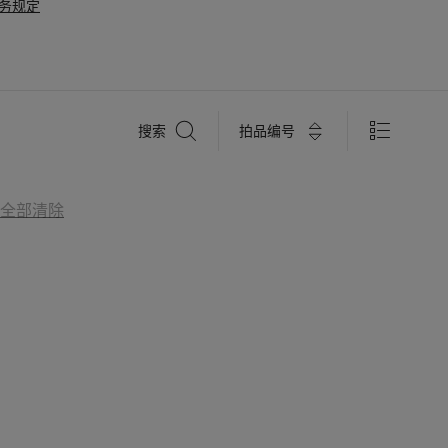
务规定
搜
拍品编号
搜索
索
全部清除