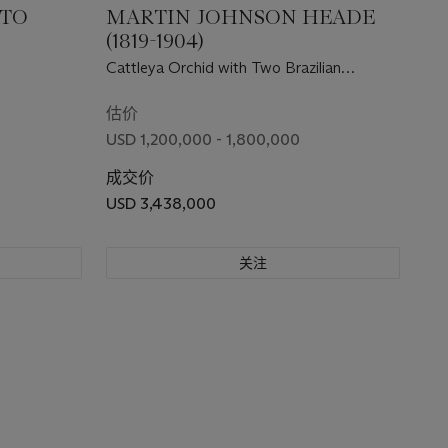
ETO
MARTIN JOHNSON HEADE
(1819-1904)
Cattleya Orchid with Two Brazilian
Hummingbirds
估价
USD 1,200,000 - 1,800,000
成交价
USD 3,438,000
关注