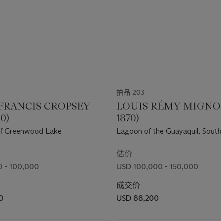
拍品 203
 FRANCIS CROPSEY
LOUIS RÉMY MIGNOT 
00)
1870)
of Greenwood Lake
Lagoon of the Guayaquil, Sout
估价
 - 100,000
USD 100,000 - 150,000
成交价
0
USD 88,200