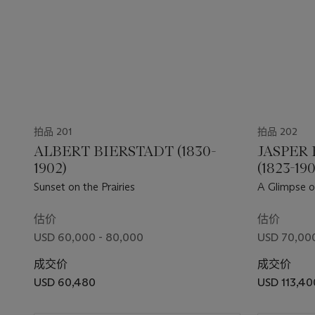
拍品 201
拍品 202
ALBERT BIERSTADT (1830-
JASPER
1902)
(1823-19
Sunset on the Prairies
A Glimpse 
估价
估价
USD 60,000 - 80,000
USD 70,000
成交价
成交价
USD 60,480
USD 113,40