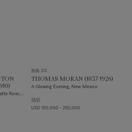
拍品 212
GTON
THOMAS MORAN (1837-1926)
910)
A Glowing Evening, New Mexico
atte River,
估价
USD 150,000 - 250,000