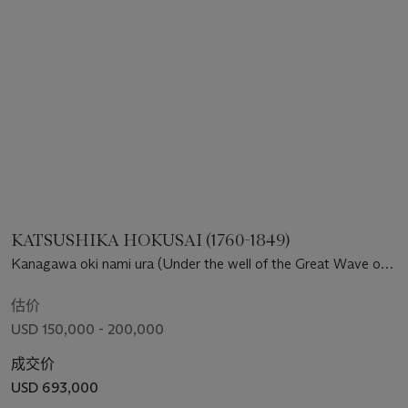
KATSUSHIKA HOKUSAI (1760-1849)
Kanagawa oki nami ura (Under the well of the Great Wave off
Kanagawa) [“Great Wave”]
估价
USD 150,000 - 200,000
成交价
USD 693,000