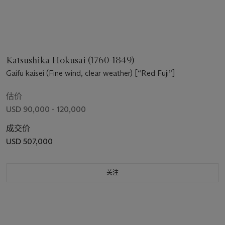
Katsushika Hokusai (1760-1849)
Gaifu kaisei (Fine wind, clear weather) [“Red Fuji”]
估价
USD 90,000 - 120,000
成交价
USD 507,000
关注