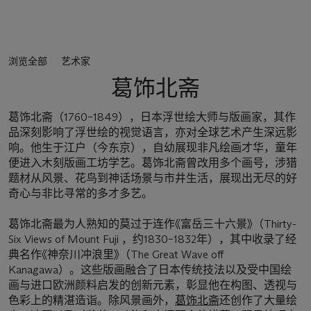
浏览全部
艺术家
葛饰北斋
葛饰北斋（1760–1849），日本浮世绘大师与版画家，其作
品深刻影响了浮世绘的视觉语言，亦对全球艺术产生深远影
响。他生于江户（今东京），自幼展现非凡绘画才华，童年
便进入木刻版画工坊学艺。葛饰北斋曾改用多个画号，涉猎
题材从风景、花鸟到神话场景与市井生活，展现出无尽的好
奇心与非比寻常的多才多艺。
葛饰北斋最为人熟知的莫过于连作《富岳三十六景》（Thirty-
Six Views of Mount Fuji ，约1830–1832年），其中收录了经
典名作《神奈川冲浪里》（The Great Wave off
Kanagawa）。这些版画融合了日本传统技法以及受中国绘
画与进口欧洲颜料启发的创新元素，彰显他在构图、透视与
色彩上的精湛造诣。除风景画外，
葛饰北斋
还创作了大量绘