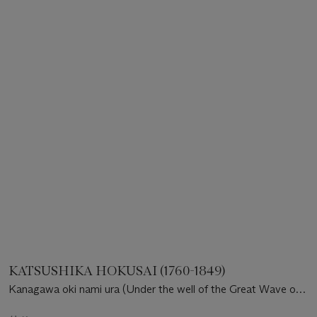
KATSUSHIKA HOKUSAI (1760-1849)
Kanagawa oki nami ura (Under the well of the Great Wave off
Kanagawa) [“Great Wave”]