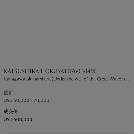
KATSUSHIKA HOKUSAI (1760-1849)
Kanagawa oki nami ura (Under the well of the Great Wave off
Kanagawa) [“Great Wave”]
估价
USD 50,000 - 70,000
成交价
USD 508,000