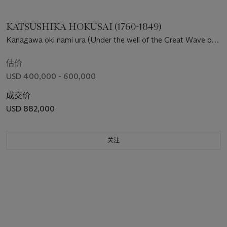
KATSUSHIKA HOKUSAI (1760-1849)
Kanagawa oki nami ura (Under the well of the Great Wave off
Kanagawa) [“Great Wave”]
估价
USD 400,000 - 600,000
成交价
USD 882,000
关注