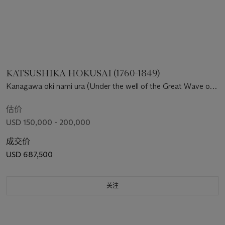
KATSUSHIKA HOKUSAI (1760-1849)
Kanagawa oki nami ura (Under the well of the Great Wave off
Kanagawa)
估价
USD 150,000 - 200,000
成交价
USD 687,500
关注