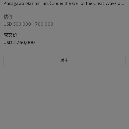
Kanagawa oki nami ura (Under the well of the Great Wave off
Kanagawa) [“Great Wave”]
估价
USD 500,000 - 700,000
成交价
USD 2,760,000
关注