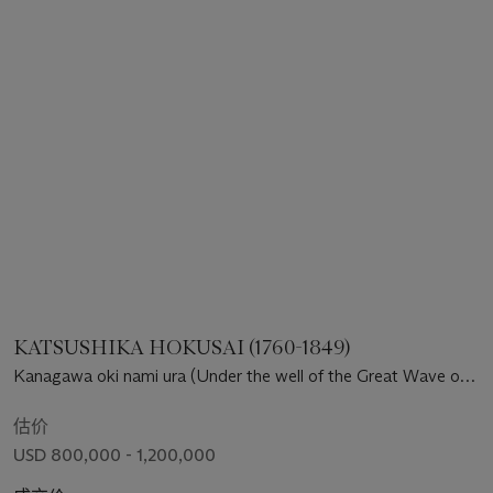
KATSUSHIKA HOKUSAI (1760-1849)
Kanagawa oki nami ura (Under the well of the Great Wave off
Kanagawa) [“Great Wave”]
估价
USD 800,000 - 1,200,000