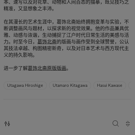
本、速写以及对花草、动物和人间百态的描摹，既见技巧之
精准，又显想象之丰沛。
在其漫长的艺术生涯中，葛饰北斋始终拥抱变革与实验，不
断调整画风与题材，以探求新的视觉效果。他的作品兼具优
雅、动感与诙谐，生动捕捉了江户时代日常生活的美感与活
力。时至今日，
葛饰北斋
的版画与画作受到全球赞誉，公认
其技法卓越、构图精密新奇，以及对日本艺术与西方现代主
义的持久影响。
进一步了解
葛饰北斋原版版画
。
6
Utagawa Hiroshige
Utamaro Kitagawa
Hasui Kawase
U
artists
have
been
loaded.
搜索