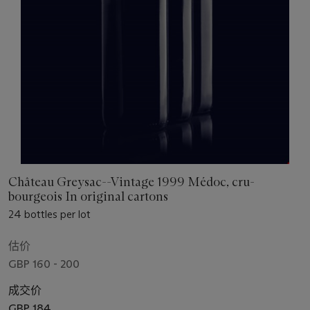
Château Greysac--Vintage 1999 Médoc, cru-
bourgeois In original cartons
24 bottles per lot
估价
GBP 160 - 200
成交价
GBP 184