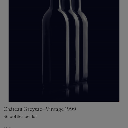
Château Greysac--Vintage 1999
36 bottles per lot