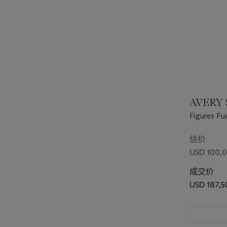
AVERY S
Figures Fu
估价
USD 100,0
成交价
USD 187,5