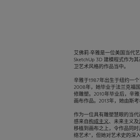
艾佛莉·辛雅是一位美国当代
SketchUp 3D 建模程
卫艺术风格的作品当中。
辛雅于1987年出生于纽约
2008年，她毕业于法兰克
修雕塑。2010年毕业后，辛雅
画布作品。2013年，她由斯
作为一位具有雕塑慧眼的当代
感来自
构成主义
、未来主义及
移植到画布之上，令作品同时
络艺术”，但她对艺术史的深