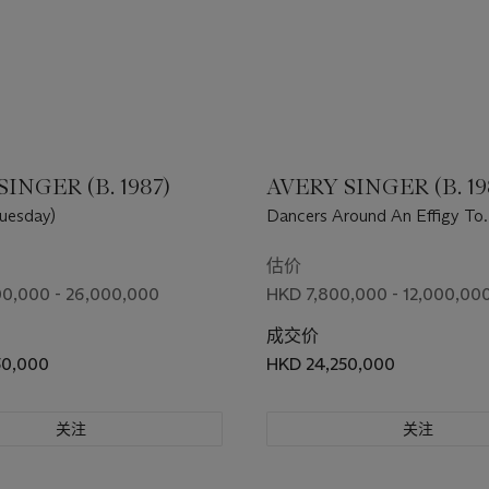
INGER (B. 1987)
AVERY SINGER (B. 19
Tuesday)
Dancers Around An Effigy To
Modernism
估价
0,000 - 26,000,000
HKD 7,800,000 - 12,000,00
成交价
50,000
HKD 24,250,000
关注
关注