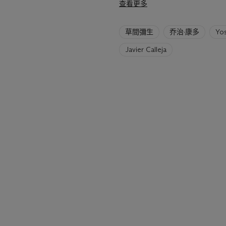
查看更多
6
草間彌生
乔治·康多
Yo
artists
have
Javier Calleja
been
loaded.