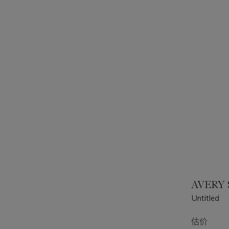
AVERY S
Untitled
估价