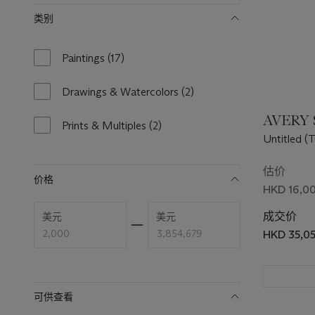
类别
Paintings
(17)
17
results
available
Drawings & Watercolors
(2)
2
results
AVERY S
available
Prints & Multiples
(2)
2
Untitled (
results
available
估价
价格
HKD 16,00
Enter
Enter
成交价
美元
美元
low
high
price
price
HKD 35,0
range
range
value
value
可供查看