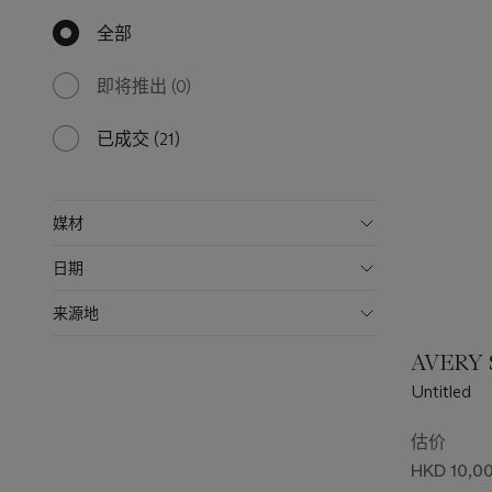
全部
null
results
available
即将推出
(0)
0
results
available
已成交
(21)
21
results
available
媒材
日期
来源地
AVERY S
Untitled
估价
HKD 10,00