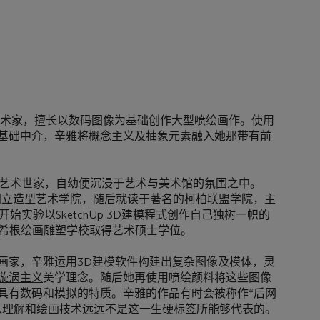
艺术家，擅长以数码图像为基础创作大型喷绘画作。使用
式作为其基础中介，辛雅将概念主义及抽象元素融入她那带有前
一个艺术世家，自幼便沉浸于艺术与美术馆的氛围之中。
福国立造型艺术学院，随后就读于著名的柯柏联盟学院，主
开始实验以SketchUp 3D建模程式创作自己独树一帜的
考希根绘画雕塑学校取得艺术硕士学位。
画家，辛雅运用3D建模软件构建出复杂图像及模体，灵
漩涡主义
美学理念。随后她再使用喷绘颜料将这些图像
具有数码和模拟的特质。辛雅的作品有时会被称作“后网
入理解和绘画技术远远不是这一生硬标签所能够代表的。