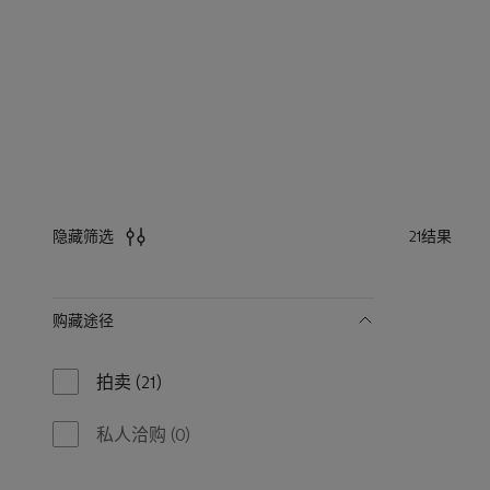
21结果
隐藏筛选
筛
购藏途径
选
拍卖
(21)
21
results
available
私人洽购
(0)
0
results
available