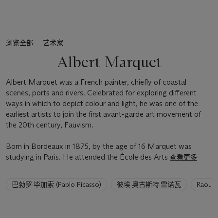
浏览全部
艺术家
Albert Marquet
Albert Marquet was a French painter, chiefly of coastal
scenes, ports and rivers. Celebrated for exploring different
ways in which to depict colour and light, he was one of the
earliest artists to join the first avant-garde art movement of
the 20th century, Fauvism.
Born in Bordeaux in 1875, by the age of 16 Marquet was
studying in Paris. He attended the École des Arts
查看更多
6
巴勃罗·毕加索 (Pablo Picasso)
彼埃·奥古斯特·雷诺瓦
Raoul 
artists
have
been
loaded.