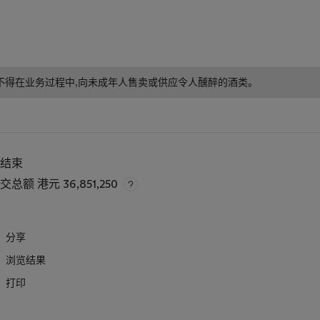
f business. 根据香港法律,不得在业务过程中,向未成年人售卖或供应令人醺醉的酒类。
已结束
成交总额
港元 36,851,250
分享
浏览结果
打印