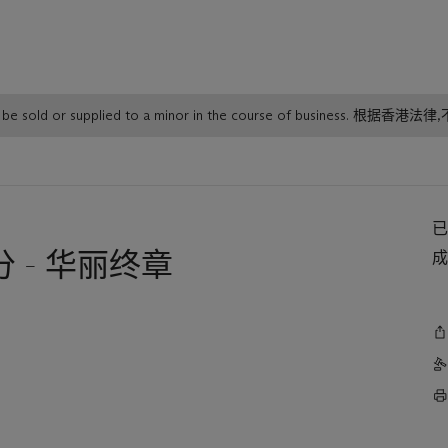
or must not be sold or supplied to a minor in the course o
 - 华丽终章