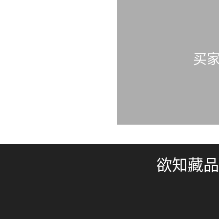
买
欲知藏品