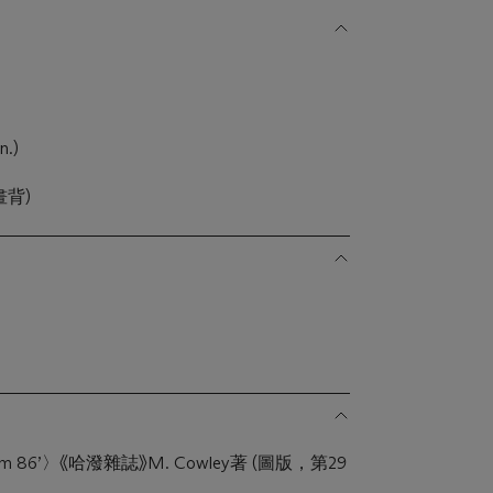
n.)
(畫背)
from 86’〉《哈潑雜誌》M. Cowley著 (圖版，第29