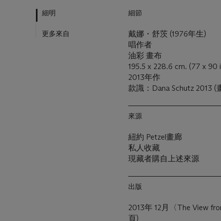
細明
細節
更多來自
戴娜・舒茨 (1976年生)
唱作者
油彩 畫布
195.5 x 228.6 cm. (77 x 90 i
2013年作
款識：Dana Schutz 2013 
來源
紐約 Petzel畫廊
私人收藏
現藏者購自上述來源
出版
2013年 12月〈The View 
頁)