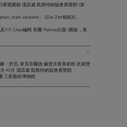
mo》展覽圖錄 漢諾威 凱斯特納協會展覽館 (第
en, stark verdünnt〉 《Die Zeit報紙》S.
 及Y.P. Chun編輯 首爾 Plateau出版 (圖版，第
月 「戴娜・舒茨」 韋克菲爾德 赫普沃斯美術館 此展覽
月-10月 漢諾威 凱斯特納協會展覽館
」首爾 三星藝術博物館