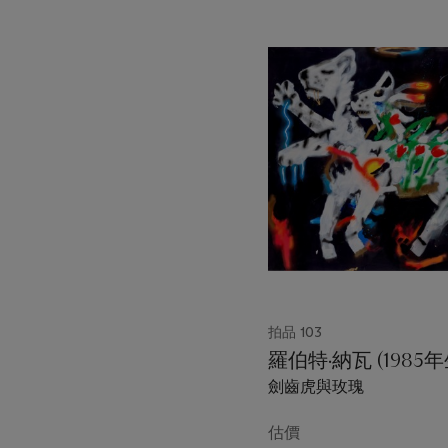
21
中
的
第
1
個
拍品 103
羅伯特·納瓦 (1985年
劍齒虎與玫瑰
估價