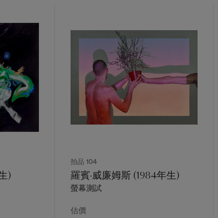
拍品 104
生)
羅賓·威廉姆斯 (1984年生)
螢幕測試
估價