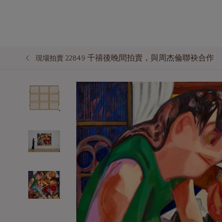
千禧後晚間拍賣，與周杰倫聯袂合作
現場拍賣 22849