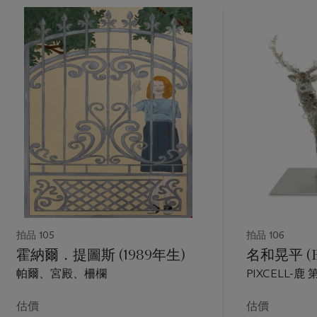
拍品 105
拍品 106
霍納爾．提圖斯 (1989年生)
名和晃平 (B.
帕爾、宮殿、柵欄
PIXCELL-鹿 
估價
估價