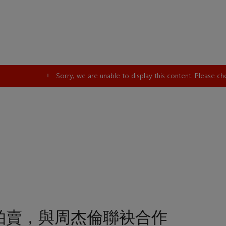
Sorry, we are unable to display this content. Please c
拍賣，與周杰倫聯袂合作