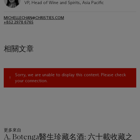
VP, Head of Wine and Spirits, Asia Pacific
MICHELLECHAN@CHRISTIES.COM
+852 2978 6765
相關文章
Sorry, we are unable to display this content. Please check
your connection.
更多來自
A. Botenga醫生珍藏名酒: 六十載收藏之