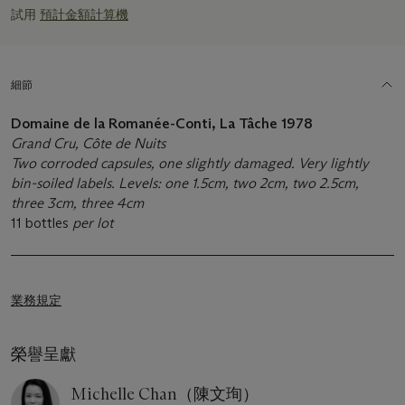
試用
預計金額計算機
細節
Domaine de la Romanée-Conti, La Tâche
1978
Grand Cru, Côte de Nuits
Two corroded capsules, one slightly damaged. Very lightly
bin-soiled labels. Levels: one 1.5cm, two 2cm, two 2.5cm,
three 3cm, three 4cm
11 bottles
per lot
業務規定
榮譽呈獻
Michelle Chan（陳文珣）