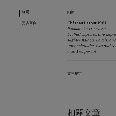
細明
細節
更多來自
Château Latour
1961
Pauillac, 1er cru classé
Scuffed capsules, one depres
slightly stained. Levels: on
upper shoulder, two mid sh
6 bottles
per lot
業務規定
相關文章