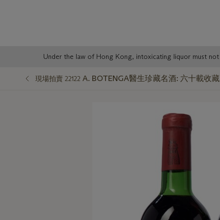
Sale
Under the law of Hong Kong, intoxicating liqu
Notice
A. BOTENGA醫生珍藏名酒: 六十載
現場拍賣 22122