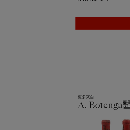
更多來自
A. Bote
11
中
的