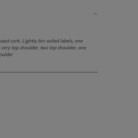
sed cork. Lightly bin-soiled labels, one
e very top shoulder, two top shoulder, one
oulder