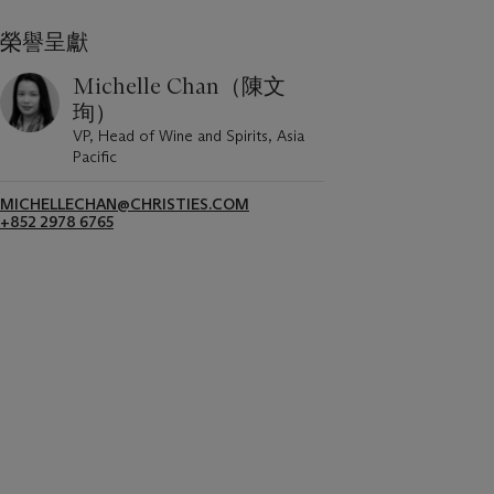
榮譽呈獻
Michelle Chan（陳文
珣）
VP, Head of Wine and Spirits, Asia
Pacific
MICHELLECHAN@CHRISTIES.COM
+852 2978 6765