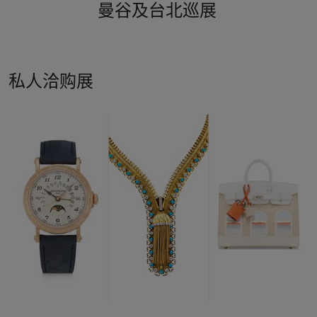
曼谷及台北巡展
私人洽购展