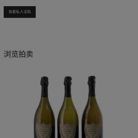
探索私人洽购
浏览拍卖