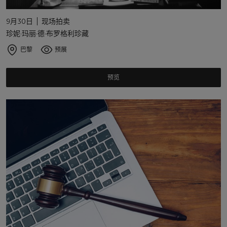
9月30日
现场拍卖
珍妮·玛丽·德·布罗格利珍藏
巴黎
预展
预览