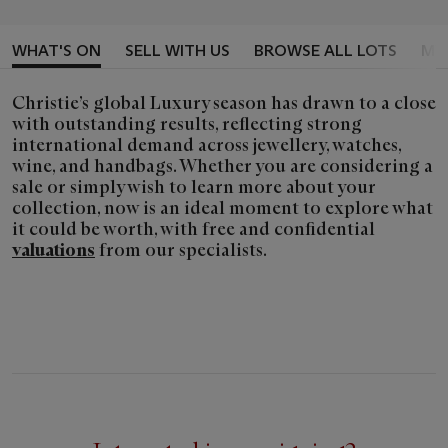
WHAT'S ON
SELL WITH US
BROWSE ALL LOTS
MY
Christie’s global Luxury season has drawn to a close
with outstanding results, reflecting strong
international demand across jewellery, watches,
wine, and handbags. Whether you are considering a
sale or simply wish to learn more about your
collection, now is an ideal moment to explore what
it could be worth, with free and confidential
valuations
from our specialists.