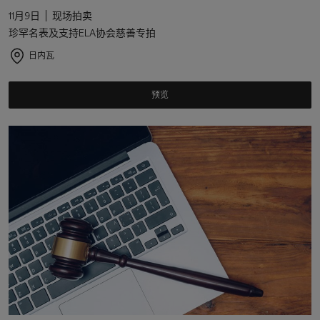
11月9日
现场拍卖
珍罕名表及支持ELA协会慈善专拍
日内瓦
预览