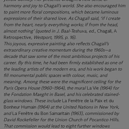
harmony and joy to Chagall’s world. She also encouraged him
to paint more floral compositions, which became luminous
expressions of their shared love. As Chagall said, ‘if I create
from the heart, nearly everything works; if from the head,
almost nothing’ (quoted in J. Baal-Teshuva, ed.,
Chagall, A
Retrospective
, Westport, 1995, p. 16).
This joyous, expressive painting also reflects Chagall’s
extraordinary creative momentum during the 1960s—a
decade that saw some of the most ambitious projects of his
career. By this time, he had been firmly established as one of
the leading artists of the modern era, and his work began to
fill monumental public spaces with colour, music, and
meaning. Among these were the magnificent ceiling for the
Paris Opera House (1960–1964), the mural
La Vie
(1964) for
the Fondation Maeght in Basel, and his celebrated stained-
glass windows. These include
La Fenêtre de la Paix et du
Bonheur Humain
(1964) at the United Nations in New York,
and
La Fenêtre du Bon Samaritain
(1963), commissioned by
David Rockefeller for the Union Church of Pocantico Hills.
That commission would lead to eight further windows