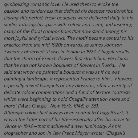
symbolizing romantic love. He used them to evoke the
passion and tenderness that defined his deepest relationships.
During this period, fresh bouquets were delivered daily to his
studio, infusing his space with colour and scent, and inspiring
many of the floral compositions that now stand among his
most joyful and lyrical works. The motif became central to his
practice from the mid-1920s onwards, as James Johnson
Sweeney observed: ‘it was in Toulon in 1924, Chagall recalls,
that the charm of French flowers first struck him. He claims
that he had not known bouquets of flowers in Russia... He
said that when he painted a bouquet it was as if he was
painting a landscape. It represented France to him… Flowers,
especially mixed bouquets of tiny blossoms, offer a variety of
delicate colour combinations and a fund of texture contrasts
which were beginning to hold Chagall’s attention more and
more’. (
Marc Chagall
, New York, 1946, p. 56).
Although colour had always been central to Chagall’s art, it
was in the latter part of his life—especially after his move to
Vence in 1949—that it achieved a new luminosity. As his
biographer and son-in-law Franz Meyer wrote: ‘Chagall’s