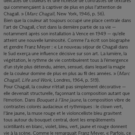
délicates de couleurs et une richesse de contrastes de textures
qui commençaient à captiver de plus en plus l’attention de
Chagall. » (
Marc Chagall
, New York, 1946, p. 56).
Bien que la couleur ait toujours occupé une place centrale dans
l’art de Chagall, c’est dans la dernière partie de sa vie —
notamment après son installation à Vence en 1949 — qu’elle
atteint une nouvelle luminosité. Comme l’a écrit son biographe
et gendre Franz Meyer : « Le nouveau séjour de Chagall dans
le Sud exerça une influence décisive sur son art. La lumière, la
végétation, le rythme de vie contribuèrent tous à l’émergence
d’un style plus détendu, aérien, sensuel, dans lequel la magie
de la couleur domine de plus en plus au fil des années. » (
Marc
Chagall, Life and Work
, Londres, 1964, p. 519).
Pour Chagall, la couleur n’était pas simplement décorative —
elle devenait structurelle, façonnant la composition autant que
l’émotion. Dans
Bouquet à l’âne jaune
, la composition vibre de
contrastes colorés audacieux et rythmiques : le clown vert,
l’âne jaune, la muse rouge et le violoncelliste bleu gravitent
tous autour du bouquet central, dont les empâtements
scintillants en blanc, violet, bleu, vert, jaune et rouge donnent
vie à la scène. Comme le remarquait Franz Meyer, « Parfois, ce