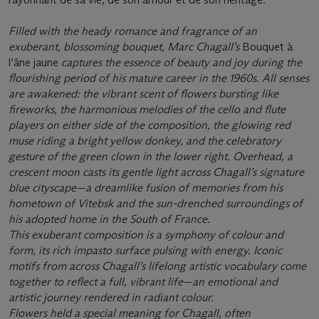
Filled with the heady romance and fragrance of an
exuberant, blossoming bouquet, Marc Chagall’s
Bouquet à
l’âne jaune
captures the essence of beauty and joy during the
flourishing period of his mature career in the 1960s. All senses
are awakened: the vibrant scent of flowers bursting like
fireworks, the harmonious melodies of the cello and flute
players on either side of the composition, the glowing red
muse riding a bright yellow donkey, and the celebratory
gesture of the green clown in the lower right. Overhead, a
crescent moon casts its gentle light across Chagall’s signature
blue cityscape—a dreamlike fusion of memories from his
hometown of Vitebsk and the sun-drenched surroundings of
his adopted home in the South of France.
This exuberant composition is a symphony of colour and
form, its rich impasto surface pulsing with energy. Iconic
motifs from across Chagall’s lifelong artistic vocabulary come
together to reflect a full, vibrant life—an emotional and
artistic journey rendered in radiant colour.
Flowers held a special meaning for Chagall, often