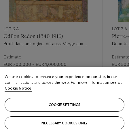
LOT 6 A
LOT 7 A
Odilon Redon (1840-1916)
Pierre-
Profil dans une ogive, dit aussi Vierge aux
Deux Jeu
fleurs
rouge
Estimate
Estimat
EUR 700,000 – EUR 1,000,000
EUR 500
Price rea
We use cookies to enhance your experience on our site, in our
communications and across the web. For more information see our
EUR 635
Cookie Notice
FOLLOW
COOKIE SETTINGS
NECESSARY COOKIES ONLY
VISUALLY SLIDE TO PREVIOUS SLIDE BUTTON
VIS