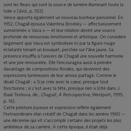
sont les fleurs qui sont la source de lumière illuminant toute la
toile » (
ibid
., p. 552).
Vence apporta également un nouveau bonheur personnel. En
1952, Chagall épousa Valentina Brodsky — affectueusement
surnommée « Vava » — et leur relation devint une source
profonde de renouveau émotionnel et artistique. On considère
largement que Vava est symbolisée ici par la figure rouge
éclatante tenant un bouquet, perchée sur l’âne jaune. Sa
présence insuffla à l’univers de Chagall une nouvelle harmonie
et une joie renouvelée. Elle l’encouragea aussi à peindre
davantage de compositions florales, qui devinrent des
expressions lumineuses de leur amour partagé. Comme le
disait Chagall : « Si je crée avec le cœur, presque tout
fonctionne ; si c’est avec la tête, presque rien » (cité dans J.
Baal-Teshuva, dir.,
Chagall, A Retrospective
, Westport, 1995,
p. 16).
Cette peinture joyeuse et expressive reflète également
l’extraordinaire élan créatif de Chagall dans les années 1960 —
une décennie qui vit s’accomplir certains des projets les plus
ambitieux de sa carrière. À cette époque, il était déjà