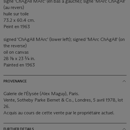
signé 'ChAgAll MArc' (en bas à gauche); signé 'MArc ChAgAll'
(au revers)
huile sur toile
73.2 x 60.4 cm.
Peint en 1963
signed 'ChAgAll MArc' (lower left); signed 'MArc ChAgAll' (on
the reverse)
oil on canvas
28 7⁄8 x 23 ¾ in.
Painted en 1963
PROVENANCE
Galerie de l'Élysée (Alex Maguy), Paris.
Vente, Sotheby Parke Bernet & Co., Londres, 5 avril 1978, lot
26.
Acquis au cours de cette vente par le propriétaire actuel.
FURTHER DETAILS