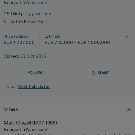
Bouquet à l'âne jaune
Important
○♦
Third party guarantee
information
λ
Artist's Resale Right
about
this
lot
Price realised
Estimate
EUR 1,707,000
EUR 720,000 – EUR 1,000,000
Closed:
23 Oct 2025
FOLLOW
SHARE
Try our
Cost Calculator
DETAILS
Marc Chagall (1887-1985)
Bouquet à l'âne jaune