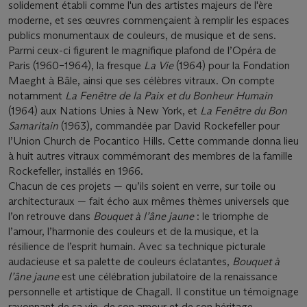
solidement établi comme l'un des artistes majeurs de l'ère
moderne, et ses œuvres commençaient à remplir les espaces
publics monumentaux de couleurs, de musique et de sens.
Parmi ceux-ci figurent le magnifique plafond de l’Opéra de
Paris (1960–1964), la fresque
La Vie
(1964) pour la Fondation
Maeght à Bâle, ainsi que ses célèbres vitraux. On compte
notamment
La Fenêtre de la Paix et du Bonheur Humain
(1964) aux Nations Unies à New York, et
La Fenêtre du Bon
Samaritain
(1963), commandée par David Rockefeller pour
l’Union Church de Pocantico Hills. Cette commande donna lieu
à huit autres vitraux commémorant des membres de la famille
Rockefeller, installés en 1966.
Chacun de ces projets — qu’ils soient en verre, sur toile ou
architecturaux — fait écho aux mêmes thèmes universels que
l’on retrouve dans
Bouquet à l’âne jaune
: le triomphe de
l’amour, l’harmonie des couleurs et de la musique, et la
résilience de l’esprit humain. Avec sa technique picturale
audacieuse et sa palette de couleurs éclatantes,
Bouquet à
l’âne jaune
est une célébration jubilatoire de la renaissance
personnelle et artistique de Chagall. Il constitue un témoignage
rayonnant de sa vie, de son amour et de son héritage.