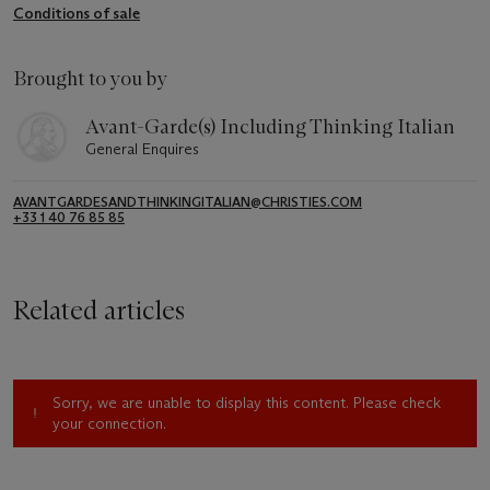
Conditions of sale
Brought to you by
Avant-Garde(s) Including Thinking Italian
General Enquires
AVANTGARDESANDTHINKINGITALIAN@CHRISTIES.COM
+33 1 40 76 85 85
Related articles
Sorry, we are unable to display this content. Please check
your connection.