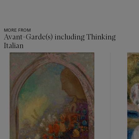
MORE FROM
Avant-Garde(s) including Thinking
Italian
Item
1
out
of
11