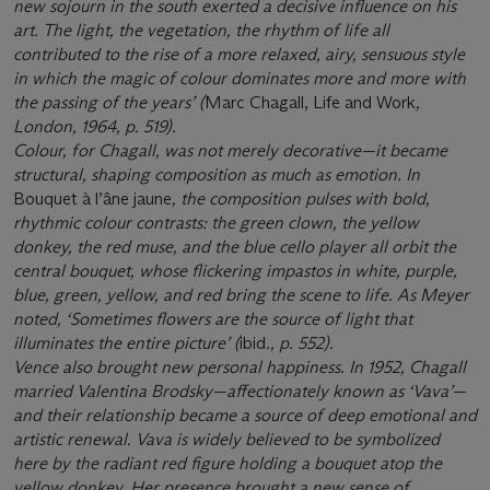
new sojourn in the south exerted a decisive influence on his
art. The light, the vegetation, the rhythm of life all
contributed to the rise of a more relaxed, airy, sensuous style
in which the magic of colour dominates more and more with
the passing of the years’ (
Marc Chagall, Life and Work
,
London, 1964, p. 519).
Colour, for Chagall, was not merely decorative—it became
structural, shaping composition as much as emotion. In
Bouquet à l’âne jaune
, the composition pulses with bold,
rhythmic colour contrasts: the green clown, the yellow
donkey, the red muse, and the blue cello player all orbit the
central bouquet, whose flickering impastos in white, purple,
blue, green, yellow, and red bring the scene to life. As Meyer
noted, ‘Sometimes flowers are the source of light that
illuminates the entire picture’ (
ibid
., p. 552).
Vence also brought new personal happiness. In 1952, Chagall
married Valentina Brodsky—affectionately known as ‘Vava’—
and their relationship became a source of deep emotional and
artistic renewal. Vava is widely believed to be symbolized
here by the radiant red figure holding a bouquet atop the
yellow donkey. Her presence brought a new sense of