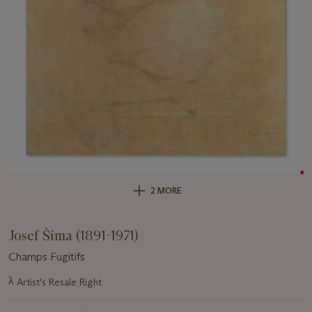
2 MORE
Josef Šíma (1891-1971)
Champs Fugitifs
Important
λ
Artist's Resale Right
information
about