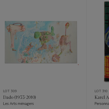
Item
1
out
of
11
LOT 309
LOT 310
Dado (1933-2010)
Karel A
Les Arts ménagers
Personna