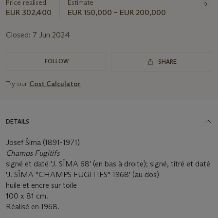
Price realised
Estimate
this
lot
EUR 302,400
EUR 150,000 – EUR 200,000
Closed:
7 Jun 2024
FOLLOW
SHARE
Try our
Cost Calculator
DETAILS
Josef Šíma (1891-1971)
Champs Fugitifs
signé et daté 'J. SÎMA 68' (en bas à droite); signé, titré et daté
'J. SÎMA ''CHAMPS FUGITIFS'' 1968' (au dos)
huile et encre sur toile
100 x 81 cm.
Réalisé en 1968.