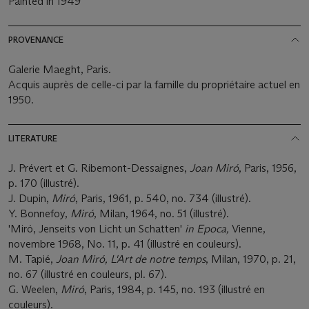
Painted in 1949
PROVENANCE
Galerie Maeght, Paris.
Acquis auprès de celle-ci par la famille du propriétaire actuel en
1950.
LITERATURE
J. Prévert et G. Ribemont-Dessaignes,
Joan Miró
, Paris, 1956,
p. 170 (illustré).
J. Dupin,
Miró
, Paris, 1961, p. 540, no. 734 (illustré).
Y. Bonnefoy,
Miró
, Milan, 1964, no. 51 (illustré).
'Miró, Jenseits von Licht un Schatten'
in Epoca,
Vienne,
novembre 1968, No. 11, p. 41 (illustré en couleurs).
M. Tapié,
Joan Miró, L'Art de notre temps
, Milan, 1970, p. 21,
no. 67 (illustré en couleurs, pl. 67).
G. Weelen,
Miró
, Paris, 1984, p. 145, no. 193 (illustré en
couleurs).