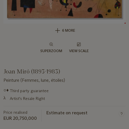
6 MORE
SUPERZOOM
VIEW SCALE
Joan Miró (1893-1983)
Peinture (Femmes, lune, étoiles)
Important
○♦
Third party guarantee
information
λ
Artist's Resale Right
about
this
lot
Price realised
Estimate on request
EUR 20,750,000