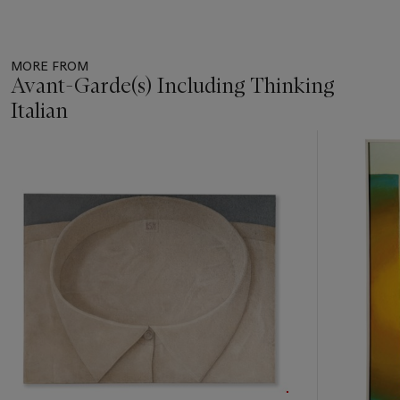
MORE FROM
Avant-Garde(s) Including Thinking
Italian
Item
1
out
of
11