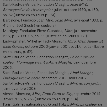
Saint-Paul-de-Vence, Fondation Maeght,
Joan Miró,
R
étrospective de l’œuvre peint
, juillet-octobre 1990, p. 130,
no. 52 (illustré en couleurs p. 131).
Barcelone, Fundació Joan Miró,
Joan Miró
, avril-août 1993, p.
412, no. 203 (illustré en couleurs).
Martigny, Fondation Pierre Gianadda,
Miró
, juin-novembre
1997, p. 120 et 213, no. 55 (illustré en couleurs p. 121).
Ludwigshafen, Wilhelm-Hack-Museum,
Miró, Mein A
telier ist
mein Garten
, octobre 2000-janvier 2001, p. 217, no. 25 (illustré
en couleurs, p. 62).
Saint-Paul-de-Vence, Fondation Maeght,
Le noir est une
couleur, Hommage vivant à Aimé Maeght
, juin-novembre
2006.
Saint-Paul-de-Vence, Fondation Maeght,
Aimé Maeght,
Dialogue avec le siècle
, décembre 2006-mars 2007.
Saint-Paul-de-Vence, Fondation Maeght,
Miró en son jardin
,
juin-novembre 2009.
Vienne, Albertina,
Miró, From Earth to Sky
, septembre 2014-
janvier 2015, p. 235 (illustré en couleurs, p. 154).
Paris, Galeries nationales du Grand Palais,
Miró
,
L
a couleur de