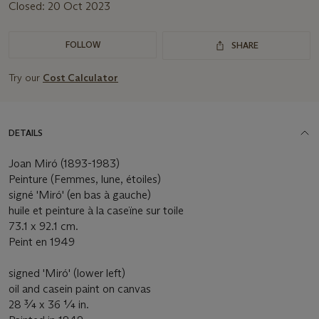
Closed:
20 Oct 2023
FOLLOW
SHARE
Try our
Cost Calculator
DETAILS
Joan Miró (1893-1983)
Peinture (Femmes, lune, étoiles)
signé 'Miró' (en bas à gauche)
huile et peinture à la caseïne sur toile
73.1 x 92.1 cm.
Peint en 1949
signed 'Miró' (lower left)
oil and casein paint on canvas
28 ¾ x 36 ¼ in.