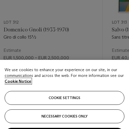
LOT 312
LOT 313
Domenico Gnoli (1933-1970)
Salvo (
Giro di collo 15½
Sans titr
Estimate
Estimat
EUR 1,500,000 – EUR 2,500,000
EUR 40,
Price realised
Price rea
We use cookies to enhance your experience on our site, in our
communications and across the web. For more information see our
EUR 2,097,000
EUR 176
Cookie Notice
FOLLOW
COOKIE SETTINGS
NECESSARY COOKIES ONLY
VISUALLY SLIDE TO PREVIOUS SLIDE BUTTON
VIS