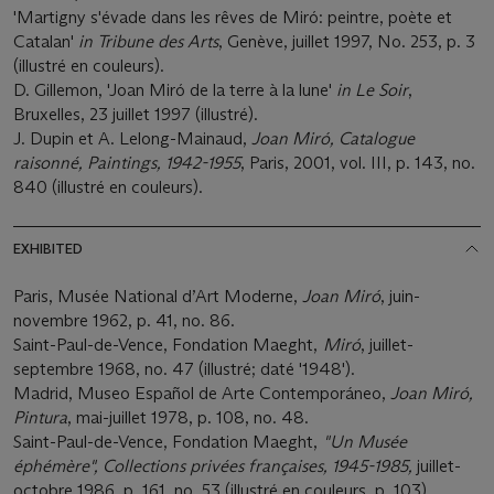
'Martigny s'évade dans les rêves de Miró: peintre, poète et
Catalan'
in Tribune des Arts
, Genève, juillet 1997, No. 253, p. 3
(illustré en couleurs).
D. Gillemon, 'Joan Miró de la terre à la lune'
in Le Soir
,
Bruxelles, 23 juillet 1997 (illustré).
J. Dupin et A. Lelong-Mainaud,
Joan Miró, Catalogue
raisonné, Paintings, 1942-1955
, Paris, 2001, vol. III, p. 143, no.
840 (illustré en couleurs).
EXHIBITED
Paris, Musée National d’Art Moderne,
Joan Miró
, juin-
novembre 1962, p. 41, no. 86.
Saint-Paul-de-Vence, Fondation Maeght,
Miró
, juillet-
septembre 1968, no. 47 (illustré; daté '1948').
Madrid, Museo Español de Arte Contemporáneo,
Joan Miró,
Pintura
, mai-juillet 1978, p. 108, no. 48.
Saint-Paul-de-Vence, Fondation Maeght,
"Un Musée
éphémère",
Collections privées françaises, 1945-1985,
juillet-
octobre 1986, p. 161, no. 53 (illustré en couleurs, p. 103).