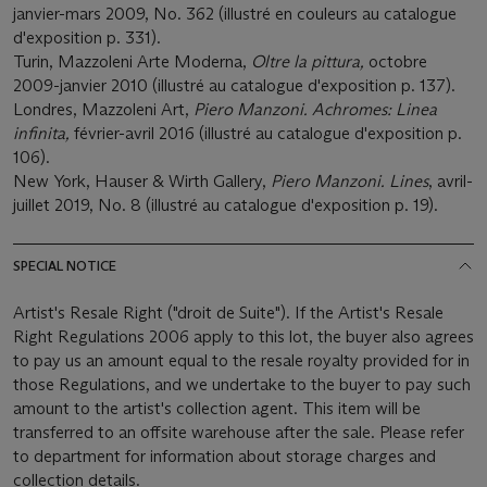
janvier-mars 2009, No. 362 (illustré en couleurs au catalogue
d'exposition p. 331).
Turin, Mazzoleni Arte Moderna,
Oltre la pittura
,
octobre
2009-janvier 2010 (illustré au catalogue d'exposition p. 137).
Londres, Mazzoleni Art,
Piero Manzoni. Achromes: Linea
infinita
,
février-avril 2016 (illustré au catalogue d'exposition p.
106).
New York, Hauser & Wirth Gallery,
Piero Manzoni. Lines
, avril-
juillet 2019, No. 8 (illustré au catalogue d'exposition p. 19).
SPECIAL NOTICE
Artist's Resale Right ("droit de Suite"). If the Artist's Resale
Right Regulations 2006 apply to this lot, the buyer also agrees
to pay us an amount equal to the resale royalty provided for in
those Regulations, and we undertake to the buyer to pay such
amount to the artist's collection agent. This item will be
transferred to an offsite warehouse after the sale. Please refer
to department for information about storage charges and
collection details.