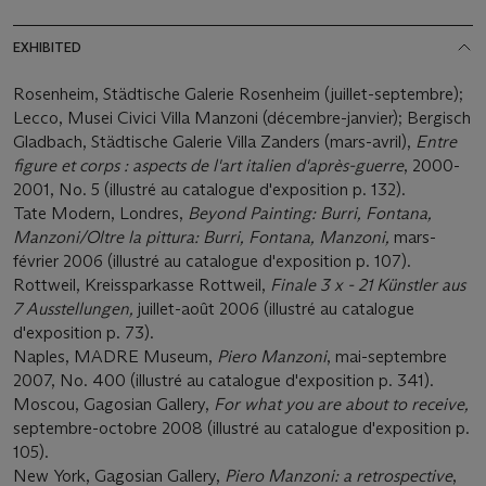
EXHIBITED
Rosenheim, Städtische Galerie Rosenheim (juillet-septembre);
Lecco, Musei Civici Villa Manzoni (décembre-janvier); Bergisch
Gladbach, Städtische Galerie Villa Zanders (mars-avril),
Entre
figure et corps : aspects de l'art italien d'après-guerre
, 2000-
2001, No. 5 (illustré au catalogue d'exposition p. 132).
Tate Modern, Londres,
Beyond Painting: Burri, Fontana,
Manzoni/Oltre la pittura: Burri, Fontana, Manzoni
,
mars-
février 2006 (illustré au catalogue d'exposition p. 107).
Rottweil, Kreissparkasse Rottweil,
Finale 3 x - 21 Künstler aus
7 Ausstellungen
,
juillet-août 2006 (illustré au catalogue
d'exposition p. 73).
Naples, MADRE Museum,
Piero Manzoni
, mai-septembre
2007, No. 400 (illustré au catalogue d'exposition p. 341).
Moscou, Gagosian Gallery,
For what you are about to receive
,
septembre-octobre 2008 (illustré au catalogue d'exposition p.
105).
New York, Gagosian Gallery,
Piero Manzoni: a retrospective
,