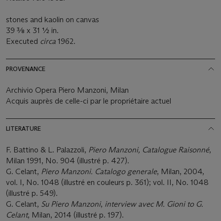
stones and kaolin on canvas
39 3⁄8 x 31 1⁄2 in.
Executed
circa
1962.
PROVENANCE
Archivio Opera Piero Manzoni, Milan
Acquis auprès de celle-ci par le propriétaire actuel
LITERATURE
F. Battino & L. Palazzoli,
Piero Manzoni, Catalogue Raisonné
,
Milan 1991, No. 904 (illustré p. 427).
G. Celant,
Piero Manzoni. Catalogo generale
, Milan, 2004,
vol. I, No. 1048 (illustré en couleurs p. 361); vol. II, No. 1048
(illustré p. 549).
G. Celant,
Su Piero Manzoni
,
interview
avec
M. Gioni to G.
Celant
, Milan, 2014 (illustré p. 197).