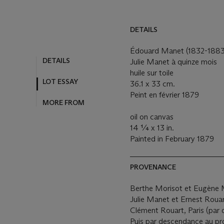
DETAILS
Édouard Manet (1832-1883
DETAILS
Julie Manet à quinze mois
huile sur toile
LOT ESSAY
36.1 x 33 cm.
Peint en février 1879
MORE FROM
oil on canvas
14 ¼ x 13 in.
Painted in February 1879
PROVENANCE
Berthe Morisot et Eugène 
Julie Manet et Ernest Rouar
Clément Rouart, Paris (par
Puis par descendance au pro