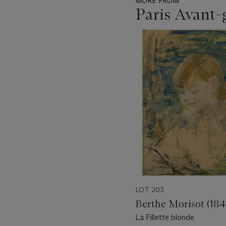
MORE FROM
Paris Avant-
Item
1
out
of
11
LOT 203
Berthe Morisot (184
La Fillette blonde