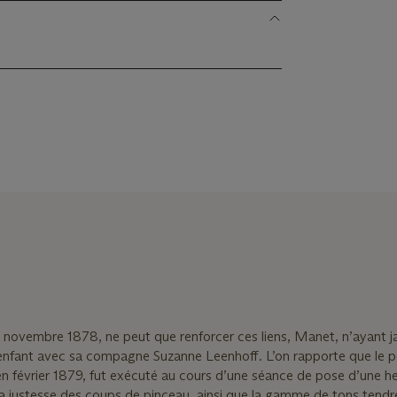
14 novembre 1878, ne peut que renforcer ces liens, Manet, n’ayant j
’enfant avec sa compagne Suzanne Leenhoff. L’on rapporte que le p
 en février 1879, fut exécuté au cours d’une séance de pose d’une h
la justesse des coups de pinceau, ainsi que la gamme de tons tendre