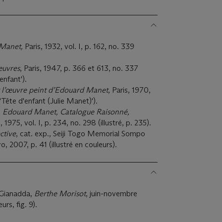
Manet,
Paris, 1932, vol. I, p. 162, no. 339
œuvres
, Paris, 1947, p. 366 et 613, no. 337
'enfant').
 l’œuvre peint d’Edouard Manet
, Paris, 1970,
é 'Tête d'enfant (Julie Manet)').
,
Edouard Manet, Catalogue Raisonné,
 1975, vol. I, p. 234, no. 298 (illustré, p. 235).
ctive
, cat. exp., Seiji Togo Memorial Sompo
 2007, p. 41 (illustré en couleurs).
 Gianadda,
Berthe Morisot
, juin-novembre
urs, fig. 9).