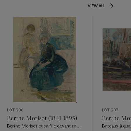
VIEW ALL
LOT 206
LOT 207
Berthe Morisot (1841-1895)
Berthe Mor
Berthe Morisot et sa fille devant une
Bateaux à qua