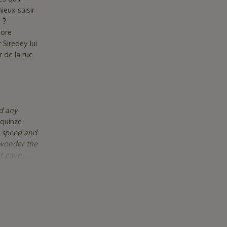
ieux saisir
 ?
iore
 Siredey lui
 de la rue
ad any
 quinze
e speed and
e wonder the
et gave
 mirrors
 to leave
ris in 1880.