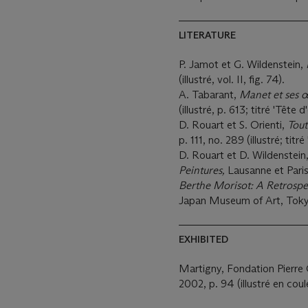
LITERATURE
P. Jamot et G. Wildenstein,
(illustré, vol. II, fig. 74).
A. Tabarant,
Manet et ses 
(illustré, p. 613; titré 'Tête d
D. Rouart et S. Orienti,
Tout
p. 111, no. 289 (illustré; titr
D. Rouart et D. Wildenstein
Peintures,
Lausanne et Paris,
Berthe Morisot: A Retrospe
Japan Museum of Art, Tokyo,
EXHIBITED
Martigny, Fondation Pierre
2002, p. 94 (illustré en coule