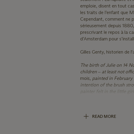
emploie, disent en tout cas
les traits de l’enfant que
Cependant, comment ne pas 
sérieusement depuis 1880, e
prescrivant le repos à la c
d’Amsterdam pour s’install
Gilles Genty, historien de l'a
The birth of Julie on 14 
children ‒ at least not of
mois
, painted in February
intention of the brush str
painter felt in the little g
Berthe a box of pastels i
between Manet, whose heal
embodiment of joy and life
READ MORE
his studio on Rue d’Amsterd
Gilles Genty, Art historian.