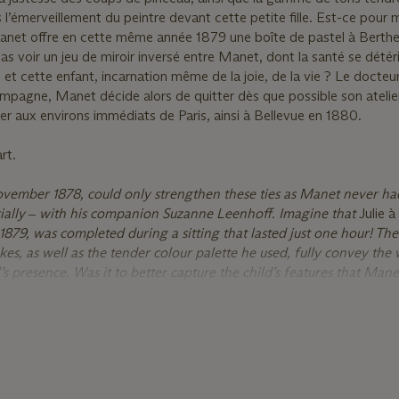
 l’émerveillement du peintre devant cette petite fille. Est-ce pour m
 Manet offre en cette même année 1879 une boîte de pastel à Berthe
voir un jeu de miroir inversé entre Manet, dont la santé se détér
t cette enfant, incarnation même de la joie, de la vie ? Le docteur
ampagne, Manet décide alors de quitter dès que possible son atelier
er aux environs immédiats de Paris, ainsi à Bellevue en 1880.
rt.
November 1878, could only strengthen these ties as Manet never h
ficially ‒ with his companion Suzanne Leenhoff. Imagine that
Julie à
 1879, was completed during a sitting that lasted just one hour! Th
okes, as well as the tender colour palette he used, fully convey th
irl’s presence. Was it to better capture the child’s features that Man
n that same year? At the same time, how can one not see a game of
th began a steep decline in 1880, and this child who is the very
? Dr Siredey prescribed rest in the countryside, so Manet decided
am as soon as possible to settle in Bellevue on the outskirts of Pa