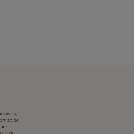
amais eu,
ortrait de
eure
s qu’il