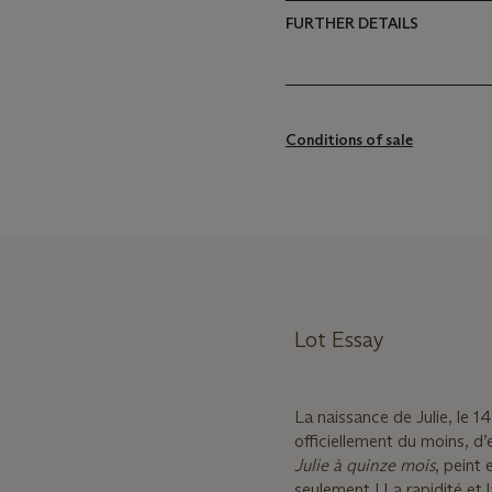
FURTHER DETAILS
Conditions of sale
Lot Essay
La naissance de Julie, le 
officiellement du moins, d
Julie à quinze mois
, peint
seulement ! La rapidité et 