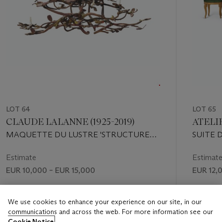
LOT 64
LOT 65
CLAUDE LALANNE (1925-2019)
ATELI
MAQUETTE DU LUSTRE 'STRUCTURE
SUITE 
VÉGÉTALE' AUX PAPILLONS À SEIZE
LOUIS X
BOUGIES, VERS 2003
MODÈL
Estimate
Estimat
EUR 10,000 – EUR 15,000
EUR 12,
Price realised
Price rea
EUR 20,000
EUR 15,
We use cookies to enhance your experience on our site, in our
communications and across the web. For more information see our
Cookie Notice