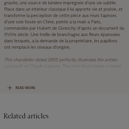
gravite, une source de lumière imprégnée d’une vie subtile.
Place dans un intérieur classique il lui apporte vie et poésie, et
transforme la perception de cette pièce aux murs tapisses
d’une soie tissée en Chine, peinte a la main a Paris,
commandée par Hubert de Givenchy d’après un document du
XVIIIe siècle. Une treille de branchages aux fleurs épanouies
dans lesquels, a la demande de la propriétaire, les papillons
ont remplacé les oiseaux d’origine.
This chandelier dated 2003 perfectly illustrates the artistic
approach of Claude Lalanne. The artist first creates a model
in the presence of the collector, when shown to Hubert de
Givenchy, he was delighted. Claude then brings together
scattered branches in a sculptural bouquet punctuated by a
READ MORE
few butterflies and leaves, an unexpected but sensitive image
emerges, evoking an inverted tree defying gravity, a source
of light imbued with a subtle life. Placed in a classic interior, it
brings life and poetry to it, and transforms the perception of
Related articles
this room with walls lined with silk woven in China and
painted in Paris, commissioned by Hubert de Givenchy from