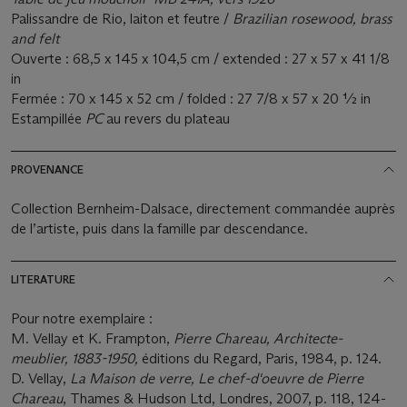
Palissandre de Rio, laiton et feutre /
Brazilian rosewood, brass
and felt
Ouverte : 68,5 x 145 x 104,5 cm / extended : 27 x 57 x 41 1/8
in
Fermée : 70 x 145 x 52 cm / folded : 27 7/8 x 57 x 20 ½ in
Estampillée
PC
au revers du plateau
PROVENANCE
Collection Bernheim-Dalsace, directement commandée auprès
de l’artiste, puis dans la famille par descendance.
LITERATURE
Pour notre exemplaire :
M. Vellay et K. Frampton,
Pierre Chareau, Architecte-
meublier, 1883-1950,
éditions du Regard, Paris, 1984, p. 124.
D. Vellay,
La Maison de verre, Le chef-d'oeuvre de Pierre
Chareau
, Thames & Hudson Ltd, Londres, 2007, p. 118, 124-