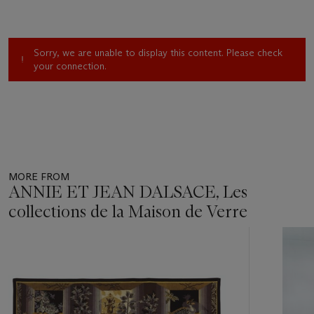
Sorry, we are unable to display this content. Please check
your connection.
MORE FROM
ANNIE ET JEAN DALSACE, Les
collections de la Maison de Verre
Item
1
out
of
11