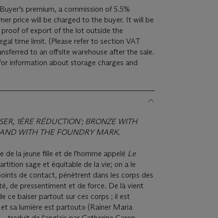
ar Buyer’s premium, a commission of 5.5%
er price will be charged to the buyer. It will be
proof of export of the lot outside the
ease refer to section VAT
for information about storage charges and
SER, 1
È
RE R
É
DUCTION
'; BRONZE WITH
AND WITH THE FOUNDRY MARK.
de la jeune fille et de l'homme appelé
Le
rtition sage et équitable de la vie; on a le
 points de contact, pénètrent dans les corps des
é, de pressentiment et de force. De là vient
é de ce baiser partout sur ces corps ; il est
 et sa lumière est partout» (Rainer Maria
– traduit de l'anglais par Catherine Caron,