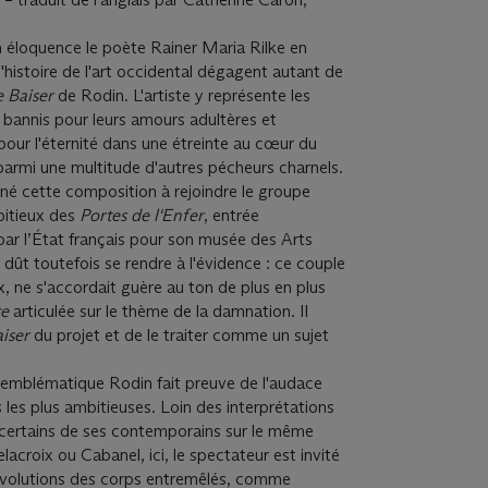
 éloquence le poète Rainer Maria Rilke en
'histoire de l'art occidental dégagent autant de
e Baiser
de Rodin. L'artiste y représente les
bannis pour leurs amours adultères et
pour l'éternité dans une étreinte au cœur du
parmi une multitude d'autres pécheurs charnels.
tiné cette composition à rejoindre le groupe
itieux des
Portes de l'Enfer
, entrée
 l’État français pour son musée des Arts
 dût toutefois se rendre à l'évidence : ce couple
, ne s'accordait guère au ton de plus en plus
te
articulée sur le thème de la damnation. Il
aiser
du projet
et de le traiter comme un sujet
mblématique Rodin fait preuve de l'audace
s les plus ambitieuses. Loin des interprétations
s certains de ses contemporains sur le même
acroix ou Cabanel, ici, le spectateur est invité
onvolutions des corps entremêlés, comme