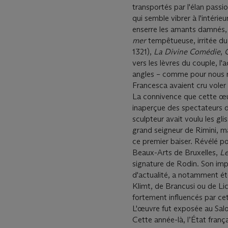
transportés par l'élan pass
qui semble vibrer à l'intérie
enserre les amants damnés,
mer
tempêtueuse, irritée du
1321),
La Divine Comédie
,
vers les lèvres du couple, l
angles – comme pour nous r
Francesca avaient cru voler 
La connivence que cette œuv
inaperçue des spectateurs 
sculpteur avait voulu les gl
grand seigneur de Rimini, ma
ce premier baiser. Révélé po
Beaux-Arts de Bruxelles,
Le
signature de Rodin. Son impac
d'actualité, a notamment é
Klimt, de Brancusi ou de Li
fortement influencés par c
L'œuvre fut exposée au Salo
Cette année-là, l’État fran