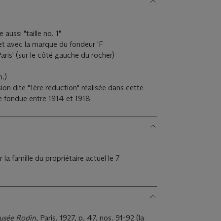
)
 aussi "taille no. 1"
) et avec la marque du fondeur 'F
' (sur le côté gauche du rocher)
n.)
on dite "1ère réduction" réalisée dans cette
ve fondue entre 1914 et 1918
 la famille du propriétaire actuel le 7
usée Rodin
, Paris, 1927, p. 47, nos. 91-92 (la