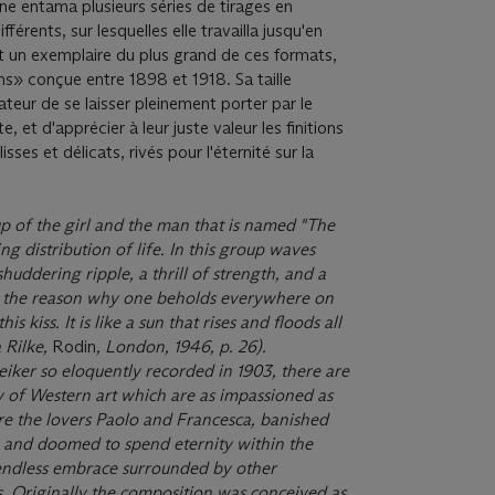
e entama plusieurs séries de tirages en
férents, sur lesquelles elle travailla jusqu'en
 un exemplaire du plus grand de ces formats,
ns» conçue entre 1898 et 1918. Sa taille
eur de se laisser pleinement porter par le
, et d'apprécier à leur juste valeur les finitions
es et délicats, rivés pour l'éternité sur la
up of the girl and the man that is named
"
The
ng distribution of life. In this group waves
huddering ripple, a thrill of strength, and a
is the reason why one beholds everywhere on
is kiss. It is like a sun that rises and floods all
 Rilke,
Rodin
, London, 1946, p. 26).
iker so eloquently recorded in 1903, there are
ry of Western art which are as impassioned as
are the lovers Paolo and Francesca, banished
n and doomed to spend eternity within the
 endless embrace surrounded by other
s. Originally the composition was conceived as