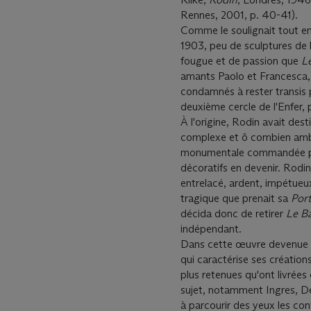
Rennes, 2001, p. 40-41).
Comme le soulignait tout en
1903, peu de sculptures de l
fougue et de passion que
L
amants Paolo et Francesca, 
condamnés à rester transis 
deuxième cercle de l'Enfer, 
À l'origine, Rodin avait des
complexe et ô combien amb
monumentale commandée par
décoratifs en devenir. Rodin
entrelacé, ardent, impétueux
tragique que prenait sa
Por
décida donc de retirer
Le B
indépendant.
Dans cette œuvre devenue e
qui caractérise ses création
plus retenues qu'ont livrée
sujet, notamment Ingres, Del
à parcourir des yeux les c