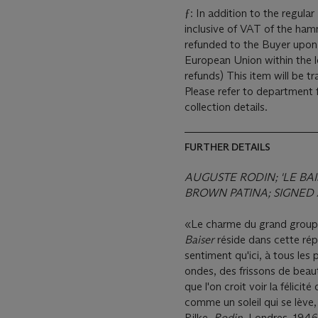
ƒ: In addition to the regul
inclusive of VAT of the hamm
refunded to the Buyer upon 
European Union within the legal time limit. (Pl
refunds) This item will be transferred to an offsite warehouse after the sale.
Please refer to department 
collection details.
FURTHER DETAILS
AUGUSTE RODIN
; '
LE BAI
BROWN PATINA; SIGNED
«Le charme du grand groupe 
Baiser
réside dans cette répa
sentiment qu'ici, à tous les
ondes, des frissons de beaut
que l'on croit voir la félicit
comme un soleil qui se lève,
Rilke,
Rodin
, Londres, 1946 