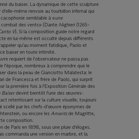
ionné du baiser. La dynamique de cette sculpture
ur d'elle-même renvoie au tourbillon infernal qui
 cacophonie semblable à «
une
 combat des vents» (Dante Alighieri (1265–
Canto V
). Si la composition guide notre regard
'acte en lui-même est occulté depuis différents
appeler qu'au moment fatidique, Paolo et
ce baiser en toute intimité.
re requiert de l'observateur ne passa pas
de l'époque, nombreux à comprendre que le
isser dans la peau de Gianciotto Malatesta: le
ri de Francesca et frère de Paolo, qui surprit
ur la première fois à l'Exposition Générale des
 Baiser
devint bientôt l'une des œuvres-
t retentissant sur la culture visuelle, toujours
té scellé par les chefs-d'œuvre éponymes de
chtenstein, ou encore les
Amants
de Magritte,
ette composition.
n de Paris en 1898, sous une pluie d'éloges.
çais commanda une version en marbre, et la