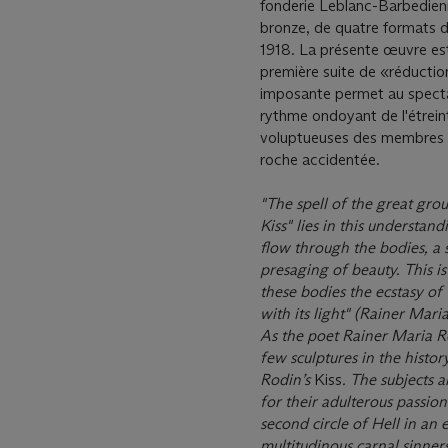
fonderie Leblanc-Barbedienn
bronze, de quatre formats dif
1918. La présente œuvre est
première suite de «réductio
imposante permet au spectat
rythme ondoyant de l'étreinte
voluptueuses des membres liss
roche accidentée.
"
The spell of the great gro
Kiss
"
lies in this understandi
flow through the bodies, a s
presaging of beauty. This 
these bodies the ecstasy of th
with its light
"
(Rainer Maria
As the poet Rainer Maria Re
few sculptures in the histo
Rodin’s
Kiss
. The subjects 
for their adulterous passio
second circle of Hell in an
multitudinous carnal sinner