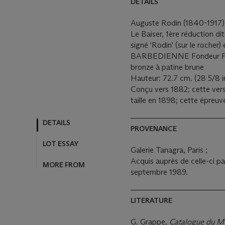
DETAILS
Auguste Rodin (1840-1917
Le Baiser, 1ère réduction dite
signé 'Rodin' (sur le rocher
BARBEDIENNE Fondeur Paris
bronze à patine brune
Hauteur: 72.7 cm. (28 5/8 i
Conçu vers 1882; cette versi
taille en 1898; cette épreu
DETAILS
PROVENANCE
LOT ESSAY
Galerie Tanagra, Paris ;
Acquis auprès de celle-ci par
MORE FROM
septembre 1989.
LITERATURE
G. Grappe,
Catalogue du M