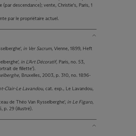
se (par descendance); vente, Christie's, Paris, 1
te par le propriétaire actuel.
selberghe',
in
Ver Sacrum
, Vienne, 1899, Heft
elberghe',
in
L'Art Décoratif
, Paris, no. 53,
ortrait de fillette').
selberghe
, Bruxelles, 2003, p. 310, no. 1896-
nt-Clair-Le Lavandou
, cat. exp., Le Lavandou,
nceau de Théo Van Rysselberghe',
in Le Figaro
,
p. 29 (illustré).