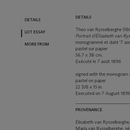
DETAILS
DETAILS
Theo van Rysselberghe (18
LOT ESSAY
Portrait d'Élisabeth van R
monogrammé et daté '7 août
MORE FROM
pastel sur papier
56.7 x 38 cm.
Exécuté le 7 août 1896
signed with the monogram a
pastel on paper
22 3/8 x 15 in.
Executed on 7 August 189
PROVENANCE
Élisabeth van Rysselberghe, 
Maria van Rysselberghe, n