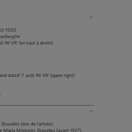
62-1926)
ysselberghe
 96 VR' (en haut à droite)
nd dated '7 août 96 VR' (upper right)
6
Bruxelles (don de l'artiste).
ée Maria Monnom, Bruxelles (avant 1927).