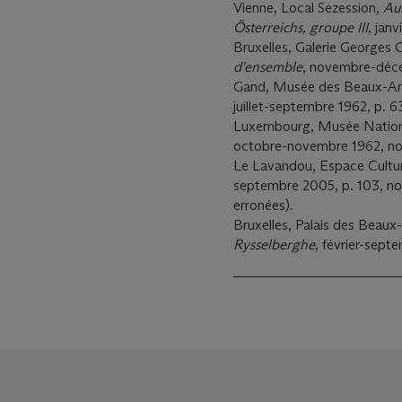
Vienne, Local Sezession,
Aus
Österreichs, groupe III
, jan
Bruxelles, Galerie Georges 
d'ensemble
, novembre-décem
Gand, Musée des Beaux-Ar
juillet-septembre 1962, p. 6
Luxembourg, Musée National
octobre-novembre 1962, no
Le Lavandou, Espace Cultu
septembre 2005, p. 103, no. 
erronées).
Bruxelles, Palais des Bea
Rysselberghe
, février-sept