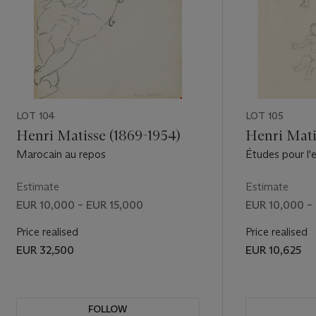
LOT 104
LOT 105
Henri Matisse (1869-1954)
Henri Mati
Marocain au repos
Études pour l'
préparatoire p
l'enfant" de la
Estimate
Estimate
EUR 10,000 – EUR 15,000
EUR 10,000 –
Price realised
Price realised
EUR 32,500
EUR 10,625
FOLLOW