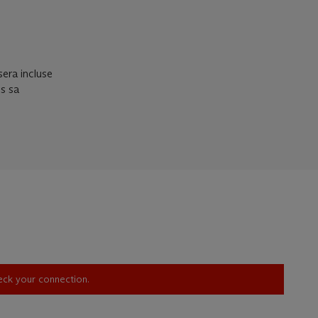
era incluse
s sa
heck your connection.