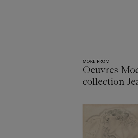
MORE FROM
Oeuvres Mode
collection J
Item
1
out
of
11