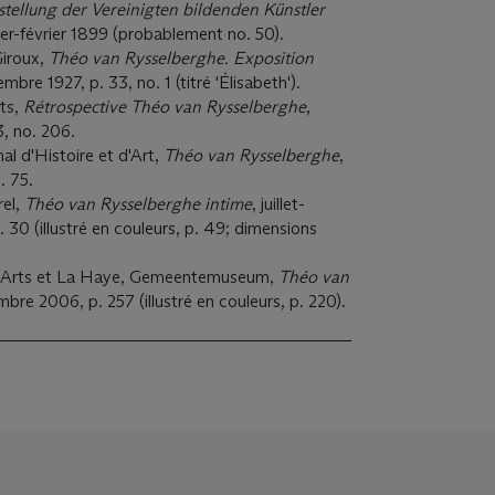
tellung der Vereinigten bildenden Künstler
vier-février 1899 (probablement no. 50).
Giroux,
Théo van Rysselberghe. Exposition
bre 1927, p. 33, no. 1 (titré 'Élisabeth').
ts,
Rétrospective Théo van Rysselberghe
,
3, no. 206.
 d'Histoire et d'Art,
Théo van Rysselberghe
,
. 75.
rel,
Théo van Rysselberghe intime
, juillet-
30 (illustré en couleurs, p. 49; dimensions
ux-Arts et La Haye, Gemeentemuseum,
Théo van
embre 2006, p. 257 (illustré en couleurs, p. 220).