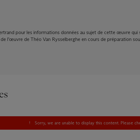
rtrand pour les informations données au sujet de cette œuvre qui s
é de l’œuvre de Théo Van Rysselberghe en cours de préparation sou
es
Sorry, we are unable to display this content. Please c