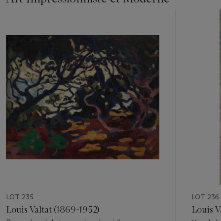
Item
1
out
of
11
LOT 235
LOT 236
Louis Valtat (1869-1952)
Louis V