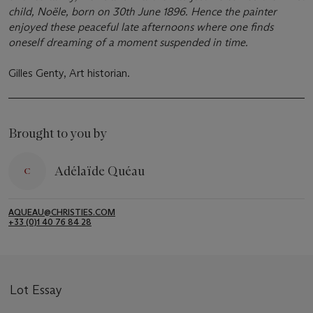
child, Noële, born on 30th June 1896. Hence the painter
enjoyed these peaceful late afternoons where one finds
oneself dreaming of a moment suspended in time.
Gilles Genty, Art historian.
Brought to you by
Adélaïde Quéau
AQUEAU@CHRISTIES.COM
+33 (0)1 40 76 84 28
Lot Essay