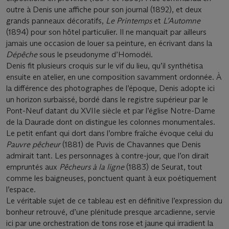
outre à Denis une affiche pour son journal (1892), et deux
grands panneaux décoratifs,
Le Printemps
et
L’Automne
(1894) pour son hôtel particulier. Il ne manquait par ailleurs
jamais une occasion de louer sa peinture, en écrivant dans la
Dépêche
sous le pseudonyme d’Homodéi.
Denis fit plusieurs croquis sur le vif du lieu, qu’il synthétisa
ensuite en atelier, en une composition savamment ordonnée. À
la différence des photographes de l’époque, Denis adopte ici
un horizon surbaissé, bordé dans le registre supérieur par le
Pont-Neuf datant du XVIIe siècle et par l’église Notre-Dame
de la Daurade dont on distingue les colonnes monumentales.
Le petit enfant qui dort dans l’ombre fraîche évoque celui du
Pauvre pêcheur
(1881) de Puvis de Chavannes que Denis
admirait tant. Les personnages à contre-jour, que l’on dirait
empruntés aux
Pêcheurs à la ligne
(1883) de Seurat, tout
comme les baigneuses, ponctuent quant à eux poétiquement
l’espace.
Le véritable sujet de ce tableau est en définitive l’expression du
bonheur retrouvé, d’une plénitude presque arcadienne, servie
ici par une orchestration de tons rose et jaune qui irradient la