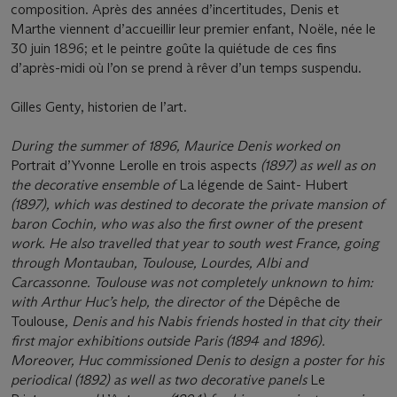
composition. Après des années d’incertitudes, Denis et
Marthe viennent d’accueillir leur premier enfant, Noële, née le
30 juin 1896; et le peintre goûte la quiétude de ces fins
d’après-midi où l’on se prend à rêver d’un temps suspendu.
Gilles Genty, historien de l’art.
During the summer of 1896, Maurice Denis worked on
Portrait d’Yvonne Lerolle en trois aspects
(1897) as well as on
the decorative ensemble of
La légende de Saint- Hubert
(1897), which was destined to decorate the private mansion of
baron Cochin, who was also the first owner of the present
work. He also travelled that year to south west France, going
through Montauban, Toulouse, Lourdes, Albi and
Carcassonne. Toulouse was not completely unknown to him:
with Arthur Huc’s help, the director of the
Dépêche de
Toulouse
, Denis and his Nabis friends hosted in that city their
first major exhibitions outside Paris (1894 and 1896).
Moreover, Huc commissioned Denis to design a poster for his
periodical (1892) as well as two decorative panels
Le