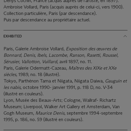
Denys Cochin, France (acquis auprès de l'artiste, en 1897).
Ambroise Vollard, Paris (acquis auprès de celui-ci, vers 1900).
Collection particulière, Paris (par descendance).
Puis par descendance au propriétaire actuel.
EXHIBITED
Paris, Galerie Ambroise Vollard,
Exposition des œuvres de
Bonnard, Denis, Ibels, Lacombe, Ranson, Rasetti, Roussel,
Sérusier, Vallotton, Vuillard
, avril 1897, no. 11.
Paris, Galerie Odermatt-Cazeau,
Maîtres des XIX
e
et XX
e
siècles
, 1989, no. 18 (illustré).
Tokyo, Parthénon Tama et Niigata, Niigata Daiwa,
Gauguin et
les nabis
, octobre 1990- janvier 1991, p. 118 D, no. V-34
(illustré en couleurs).
Lyon, Musée des Beaux-Arts; Cologne, Wallraf- Richartz
Museum; Liverpool, Walker Art Gallery et Amsterdam, Van
Gogh Museum,
Maurice Denis
, septembre 1994-septembre
1995, p. 186, no. 59 (illustré en couleurs).