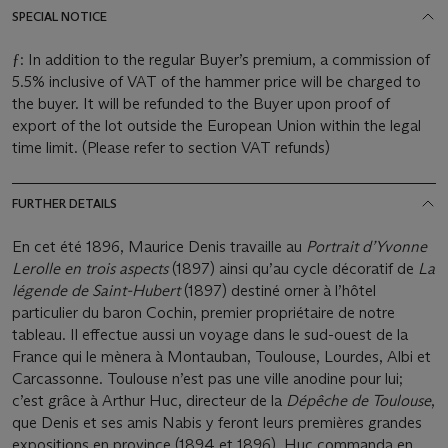
SPECIAL NOTICE
ƒ: In addition to the regular Buyer’s premium, a commission of
5.5% inclusive of VAT of the hammer price will be charged to
the buyer. It will be refunded to the Buyer upon proof of
export of the lot outside the European Union within the legal
time limit. (Please refer to section VAT refunds)
FURTHER DETAILS
En cet été 1896, Maurice Denis travaille au
Portrait d’Yvonne
Lerolle en trois aspects
(1897) ainsi qu’au cycle décoratif de
La
légende de Saint-Hubert
(1897) destiné orner à l’hôtel
particulier du baron Cochin, premier propriétaire de notre
tableau. Il effectue aussi un voyage dans le sud-ouest de la
France qui le mènera à Montauban, Toulouse, Lourdes, Albi et
Carcassonne. Toulouse n’est pas une ville anodine pour lui;
c’est grâce à Arthur Huc, directeur de la
Dépêche de Toulouse
,
que Denis et ses amis Nabis y feront leurs premières grandes
expositions en province (1894 et 1896). Huc commanda en