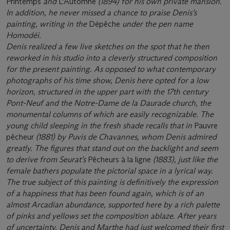
Printemps
and
L’Automne
(1894) for his own private mansion.
In addition, he never missed a chance to praise Denis’s
painting, writing in the
Dépêche
under the pen name
Homodéi.
Denis realized a few live sketches on the spot that he then
reworked in his studio into a cleverly structured composition
for the present painting. As opposed to what contemporary
photographs of his time show, Denis here opted for a low
horizon, structured in the upper part with the 17th century
Pont-Neuf and the Notre-Dame de la Daurade church, the
monumental columns of which are easily recognizable. The
young child sleeping in the fresh shade recalls that in
Pauvre
pêcheur
(1881) by Puvis de Chavannes, whom Denis admired
greatly. The figures that stand out on the backlight and seem
to derive from Seurat’s
Pêcheurs à la ligne
(1883), just like the
female bathers populate the pictorial space in a lyrical way.
The true subject of this painting is definitively the expression
of a happiness that has been found again, which is of an
almost Arcadian abundance, supported here by a rich palette
of pinks and yellows set the composition ablaze. After years
of uncertainty, Denis and Marthe had just welcomed their first