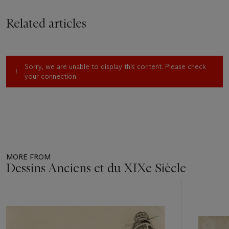
ambitious compositions
Related articles
Sorry, we are unable to display this content. Please check
your connection.
MORE FROM
Dessins Anciens et du XIXe Siècle
Item
1
out
of
11