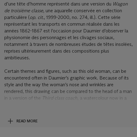
d’une tête d’homme représenté dans une version du
Wagon
de troisième classe
, une aquarelle conservée en collection
particulière (
op. cit.
, 1999-2000, no. 274, ill.). Cette série
représentant les transports en commun réalisée dans les
années 1862-1867 est l’occasion pour Daumier d’observer la
physionomie des personnages et les clivages sociaux,
notamment à travers de nombreuses études de têtes insolées,
reprises ultérieurement dans des compositions plus
ambitieuses.
Certain themes and figures, such as this old woman, can be
encountered often in Daumier’s graphic work. Because of its
style and the way the woman’s nose and wrinkles are
rendered, this drawing can be compared to the head of a man
in a version of the
Third class coach
, a watercolour now in a
private collection (
op. cit.
, 1999-2000, no. 274, ill.). Made
between 1862 and 1867, his series devoted to public transport
allowed Daumier an occasion to observe the faces of figures
READ MORE
from different social classes, especially in numerous studies of
isolated heads, which later make their appearance in more