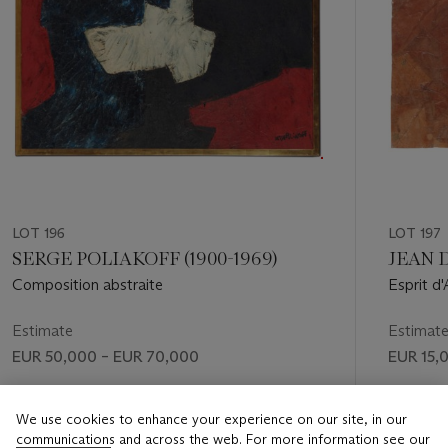
LOT 196
LOT 197
SERGE POLIAKOFF (1900-1969)
JEAN D
Composition abstraite
Esprit d
Estimate
Estimat
EUR 50,000 – EUR 70,000
EUR 15,
Price realised
Price rea
We use cookies to enhance your experience on our site, in our
EUR 150,000
EUR 22,
communications and across the web. For more information see our