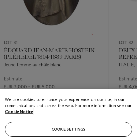
LOT 31
LOT 32
ÉDOUARD JEAN-MARIE HOSTEIN
DEUX 
(PLÉHÉDEL 1804-1889 PARIS)
REPRE
JULES
Jeune femme au châle blanc
ITALIE,
SIECLE
Estimate
Estimat
EUR 3,000 – EUR 5,000
EUR 4,0
Price realised
Price rea
We use cookies to enhance your experience on our site, in our
communications and across the web. For more information see our
EUR 13,750
EUR 5,2
Cookie Notice
FOLLOW
COOKIE SETTINGS