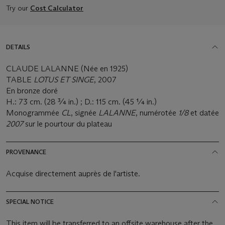
Try our
Cost Calculator
DETAILS
CLAUDE LALANNE (Née en 1925)
TABLE
LOTUS
ET SINGE
, 2007
En bronze doré
H.: 73 cm. (28 ¾ in.) ; D.: 115 cm. (45 ¼ in.)
Monogrammée
CL
, signée
LALANNE
, numérotée
1/8
et datée
2007
sur le pourtour du plateau
PROVENANCE
Acquise directement auprès de l'artiste.
SPECIAL NOTICE
This item will be transferred to an offsite warehouse after the