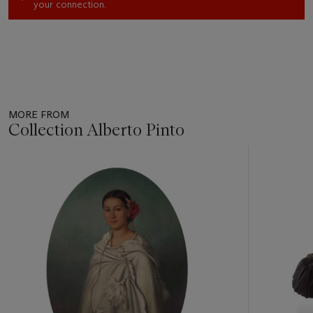
your connection.
MORE FROM
Collection Alberto Pinto
Item
1
out
of
11