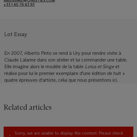
MBENSARD@CHRISTIES.COM
+33 1 40 76 83 93
Lot Essay
En 2007, Alberto Pinto se rend à Ury pour rendre visite à
Claude Lalanne dans son atelier et lui commander une table.
Elle imagine alors le modèle de la table
Lotus et Singe
et
réalise pour lui le premier exemplaire d'une édition de huit +
quatre épreuves d'artiste, celui que nous présentons ici.
Related articles
Sorry, we are unable to display this content. Please check