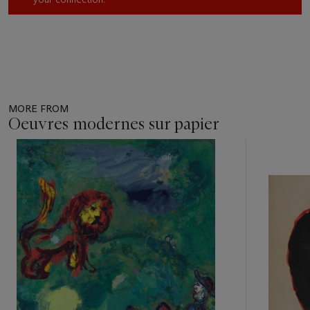
MORE FROM
Oeuvres modernes sur papier
Item
1
out
of
11