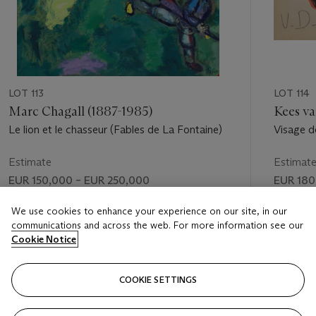
LOT 113
LOT 114
Marc Chagall (1887-1985)
Kees v
Le lion et le chasseur (Fables de La Fontaine)
Visage 
Estimate
Estimat
EUR 150,000 – EUR 250,000
EUR 180
Price realised
Price rea
We use cookies to enhance your experience on our site, in our
communications and across the web. For more information see our
EUR 506,500
EUR 218
Cookie Notice
FOLLOW
COOKIE SETTINGS