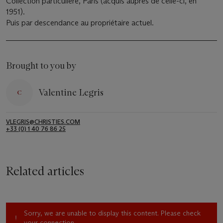
Collection particulière, Paris (acquis auprès de celle-ci, en
1951).
Puis par descendance au propriétaire actuel.
Brought to you by
Valentine Legris
VLEGRIS@CHRISTIES.COM
+33 (0) 1 40 76 86 25
Related articles
Sorry, we are unable to display this content. Please check
your connection.