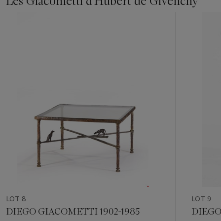
Les Giacometti d'Hubert de Givenchy
Item
1
out
of
11
LOT 8
LOT 9
DIEGO GIACOMETTI 1902-1985
DIEGO