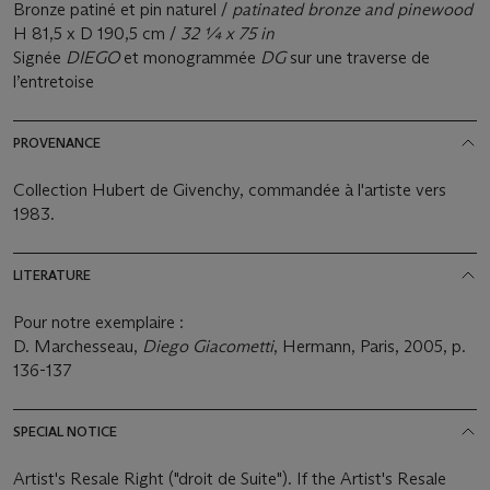
Bronze patiné et pin naturel /
patinated bronze and pinewood
H 81,5 x D 190,5 cm /
32 ¼ x 75 in
Signée
DIEGO
et monogrammée
DG
sur une traverse de
l’entretoise
PROVENANCE
Collection Hubert de Givenchy, commandée à l'artiste vers
1983.
LITERATURE
Pour notre exemplaire :
D. Marchesseau,
Diego Giacometti
, Hermann, Paris, 2005, p.
136-137
SPECIAL NOTICE
Artist's Resale Right ("droit de Suite"). If the Artist's Resale