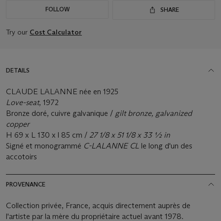
FOLLOW
SHARE
Try our
Cost Calculator
DETAILS
CLAUDE LALANNE née en 1925
Love-seat
, 1972
Bronze doré, cuivre galvanique /
gilt bronze, galvanized
copper
H 69 x L 130 x l 85 cm /
27 1/8 x 51 1/8 x 33 ½ in
Signé et monogrammé
C-LALANNE CL
le long d'un des
accotoirs
PROVENANCE
Collection privée, France, acquis directement auprès de
l'artiste par la mère du propriétaire actuel avant 1978.