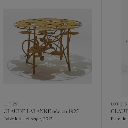
1
out
of
13
LOT 251
LOT 253
CLAUDE LALANNE née en 1925
CLAUD
Table lotus et singe, 2012
Paire de