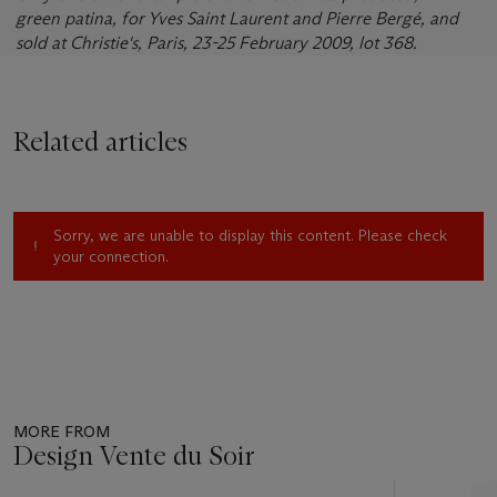
green patina, for Yves Saint Laurent and Pierre Bergé, and
sold at Christie's, Paris, 23-25 February 2009, lot 368.
Related articles
Sorry, we are unable to display this content. Please check
your connection.
MORE FROM
Design Vente du Soir
Item