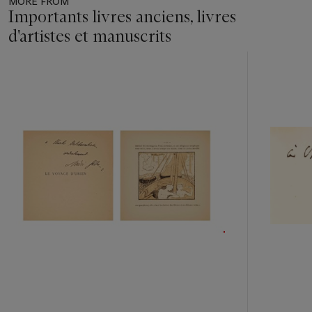
MORE FROM
Importants livres anciens, livres
d'artistes et manuscrits
Item
1
out
of
11