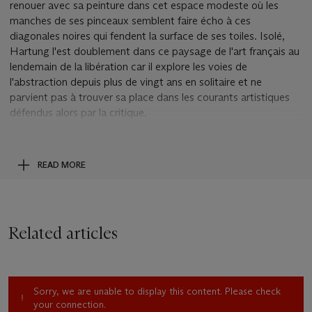
renouer avec sa peinture dans cet espace modeste où les
manches de ses pinceaux semblent faire écho à ces
diagonales noires qui fendent la surface de ses toiles. Isolé,
Hartung l'est doublement dans ce paysage de l'art français au
lendemain de la libération car il explore les voies de
l'abstraction depuis plus de vingt ans en solitaire et ne
parvient pas à trouver sa place dans les courants artistiques
défendus alors par la critique.
En 1947, deux rencontres vont être déterminantes pour la
future reconnaissance du peintre. En effet, Hartung fait alors
la connaissance, lors du
Salon des Réalités Nouvelles
, du
READ MORE
Docteur Ottomar Domnick, un amateur de peinture sans
véritable connaissance avec l'art abstrait, mais chez qui se
produit un véritable choc à la vue de ses toiles. Grâce à son
soutien, l'artiste participe à l'une de ses premières expositions
Related articles
d'envergures d'art abstrait français en Allemagne, passant
entre autre par Munich, Stuttgart, Hanovre et Francfort et
dont l'affiche avait été réalisée par Soulages.
L'autre soutien décisif de cette période, l'artiste le trouve dans
Sorry, we are unable to display this content. Please check
la personne de Madeleine Rousseau, qui fut la première
your connection.
propriétaire de
T1949-4
, sensible à la force de cette