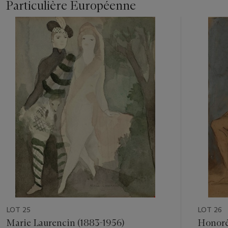
Particulière Européenne
Item
1
out
of
23
LOT 25
LOT 26
Marie Laurencin (1883-1956)
Honoré