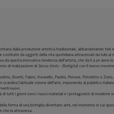
ontana dalla produzione artistica tradizionale, abbandonando tele e 
costituite da oggetti della vita quotidiana attraversati da tubi al 
va da questa innovativa tendenza dell'artista, che da lì a un anno lo
nno di realizzazione di
Senza titolo - Bottiglia
) con il nuovo movim
elmo, Boetti, Fabro, Kounellis, Paolini, Penone, Pistoletto e Zorio
 scardina l'abituale visione dell'arte, imponendo al pubblico italian
ementi nuovi.
tà di tutti i giorni sono i nuovi materiali e i protagonisti di moderne s
della forma di una bottiglia diventano arte, nel momento in cui ques
n che la attraversa.