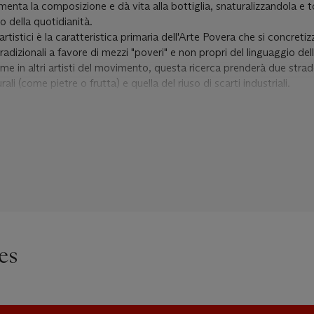
limenta la composizione e dà vita alla bottiglia, snaturalizzandola e 
 della quotidianità.
rtistici è la caratteristica primaria dell'Arte Povera che si concret
tradizionali a favore di mezzi "poveri" e non propri del linguaggio dell
 in altri artisti del movimento, questa ricerca prenderà due strade
urali (come pietre o frutta) e quella del riuso di scarti industriali.
a cui sgorga luce invece di acqua, l'opera qui illustrata dimostra
to e a fondersi con questo in una sorta di innovativa scultura.
e l'alimentatore donano un'idea di funzionalità, offrendo allo spettato
a un'opera composta di parti che riconosce e che non vede come dist
 un'espressività sensoriale nuova e più immediata rispetto al concetto
.
 ricurvo crea una percezione di movimento e di invasione dello spaz
ra di Merz sa vivere e vibrare nell'ambiente che la circonda.
es