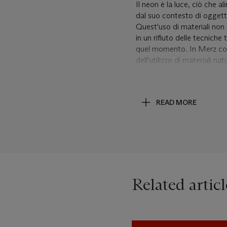
Il neon è la luce, ciò che a
dal suo contesto di oggetto
Quest'uso di materiali non a
in un rifiuto delle tecniche 
quel momento. In Merz come
dell'utilizzo di materiali nat
Come una moderna fontana d
neon va a penetrare l'ogget
READ MORE
Il morsetto, i cavi a vista 
possibilità di avvicinarsi 
irraggiungibili. Si instaura
e scultura finora conosciuti
Lo slancio del tubo al neon
dimostrazione di come l'ope
Related articl