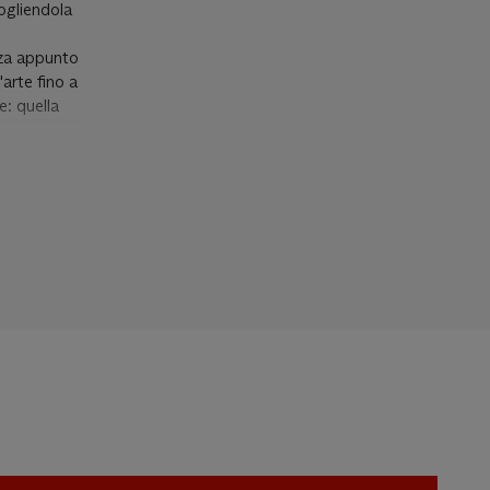
togliendola
izza appunto
'arte fino a
: quella
 come il
re la
anti e
 di pittura
io, a