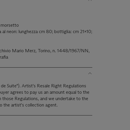
e morsetto
a al neon: lunghezza cm 80; bottiglia: cm 21x10;
Archivio Mario Merz, Torino, n. 1448/1967/NN,
rafia
 de Suite"). Artist's Resale Right Regulations
 buyer agrees to pay us an amount equal to the
 in those Regulations, and we undertake to the
the artist's collection agent.