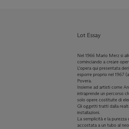
Lot Essay
Nel 1966 Mario Merz si all
cominciando a creare opere 
L'opera qui presentata deri
esporre proprio nel 1967 (a
Povera.
Insieme ad artisti come Ans
intraprende un percorso che
solo opere costituite di el
Gli oggetti tratti dalla real
installazioni.
La semplicità e la purezza 
accostata a un tubo al neo