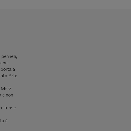
pennelli,
neon.
 porta a
ento Arte
, Merz
o e non
culture e
ta è