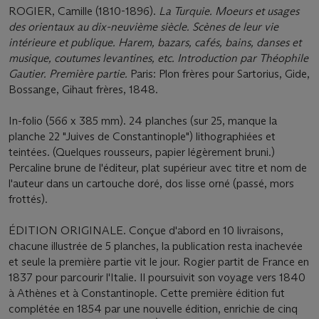
ROGIER, Camille (1810-1896).
La Turquie. Moeurs et usages
des orientaux au dix-neuvième siècle. Scènes de leur vie
intérieure et publique. Harem, bazars, cafés, bains, danses et
musique, coutumes levantines, etc. Introduction par Théophile
Gautier. Première partie.
Paris: Plon frères pour Sartorius, Gide,
Bossange, Gihaut frères, 1848.
In-folio (566 x 385 mm). 24 planches (sur 25, manque la
planche 22 "Juives de Constantinople") lithographiées et
teintées. (Quelques rousseurs, papier légèrement bruni.)
Percaline brune de l'éditeur, plat supérieur avec titre et nom de
l'auteur dans un cartouche doré, dos lisse orné (passé, mors
frottés).
ÉDITION ORIGINALE. Conçue d'abord en 10 livraisons,
chacune illustrée de 5 planches, la publication resta inachevée
et seule la première partie vit le jour. Rogier partit de France en
1837 pour parcourir l'Italie. Il poursuivit son voyage vers 1840
à Athènes et à Constantinople. Cette première édition fut
complétée en 1854 par une nouvelle édition, enrichie de cinq