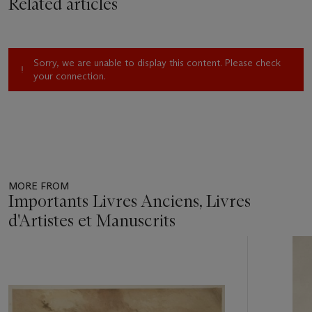
Related articles
Sorry, we are unable to display this content. Please check
your connection.
MORE FROM
Importants Livres Anciens, Livres
d'Artistes et Manuscrits
Item
1
out
of
11