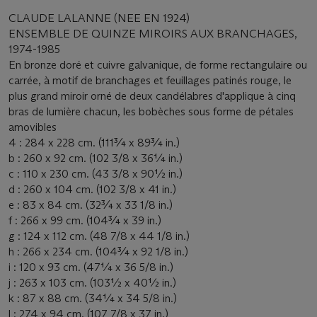
CLAUDE LALANNE (NEE EN 1924)
ENSEMBLE DE QUINZE MIROIRS AUX BRANCHAGES,
1974-1985
En bronze doré et cuivre galvanique, de forme rectangulaire ou
carrée, à motif de branchages et feuillages patinés rouge, le
plus grand miroir orné de deux candélabres d'applique à cinq
bras de lumière chacun, les bobèches sous forme de pétales
amovibles
4 : 284 x 228 cm. (111¾ x 89¾ in.)
b : 260 x 92 cm. (102 3/8 x 36¼ in.)
c : 110 x 230 cm. (43 3/8 x 90½ in.)
d : 260 x 104 cm. (102 3/8 x 41 in.)
e : 83 x 84 cm. (32¾ x 33 1/8 in.)
f : 266 x 99 cm. (104¾ x 39 in.)
g : 124 x 112 cm. (48 7/8 x 44 1/8 in.)
h : 266 x 234 cm. (104¾ x 92 1/8 in.)
i : 120 x 93 cm. (47¼ x 36 5/8 in.)
j : 263 x 103 cm. (103½ x 40½ in.)
k : 87 x 88 cm. (34¼ x 34 5/8 in.)
l : 274 x 94 cm. (107 7/8 x 37 in.)