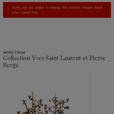
Sorry, we are unable to display this content. Please check
your connection.
MORE FROM
Collection Yves Saint Laurent et Pierre
Bergé
Item
1
out
of
11