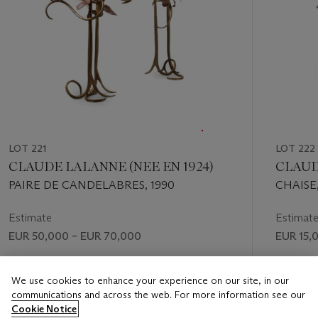
LOT 221
LOT 222
CLAUDE LALANNE (NEE EN 1924)
CLAUD
PAIRE DE CANDELABRES, 1990
CHAISE,
Estimate
Estimat
EUR 50,000 – EUR 70,000
EUR 15,
Price realised
Price rea
We use cookies to enhance your experience on our site, in our
EUR 253,000
EUR 73,
communications and across the web. For more information see our
Cookie Notice