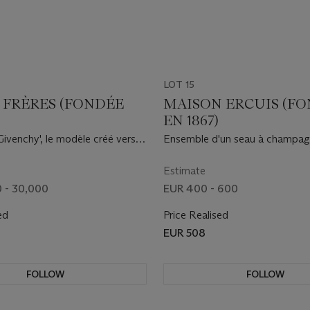
LOT 15
 FRÈRES (FONDÉE
MAISON ERCUIS (F
)
EN 1867)
ivenchy', le modèle créé vers
Ensemble d'un seau à champag
seau à glace, réalisés pour la 
Générale Transatlantique, vers
Estimate
 - 30,000
EUR 400 - 600
ed
Price Realised
0
EUR 508
FOLLOW
FOLLOW