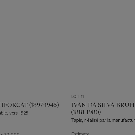
LOT 11
IFORCAT (1897-1945)
IVAN DA SILVA BRU
(1881-1980)
ble, vers 1925
Tapis, r éalisé par la manufactu
Savigny , vers 1928
Estimate
 - 20,000