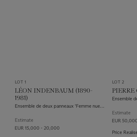
LOT 1
LOT 2
LÉON INDENBAUM (1890-
PIERRE 
1981)
Ensemble de
665', vers 1
Ensemble de deux panneaux 'Femme nue à
l'enfant' et 'Maternité'
Estimate
Estimate
EUR 50,000
EUR 15,000 - 20,000
Price Realis