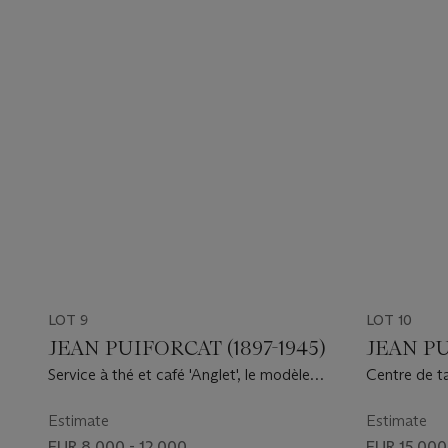
LOT 9
LOT 10
JEAN PUIFORCAT (1897-1945)
JEAN PU
Service à thé et café 'Anglet', le modèle
Centre de ta
créé vers 1925
Estimate
Estimate
EUR 8,000 - 12,000
EUR 15,000