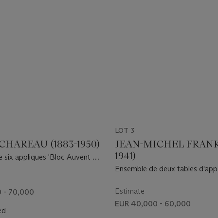
LOT 3
CHAREAU (1883-1950)
JEAN-MICHEL FRANK 
1941)
 six appliques 'Bloc Auvent LP
926
Ensemble de deux tables d'appo
1936
Estimate
 - 70,000
EUR 40,000 - 60,000
ed