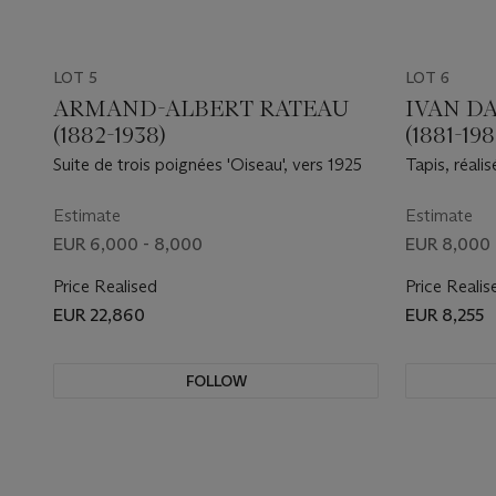
LOT 5
LOT 6
ARMAND-ALBERT RATEAU
IVAN D
(1882-1938)
(1881-198
Suite de trois poignées 'Oiseau', vers 1925
Tapis, réali
Savigny, ve
Estimate
Estimate
EUR 6,000 - 8,000
EUR 8,000 
Price Realised
Price Realis
EUR 22,860
EUR 8,255
FOLLOW