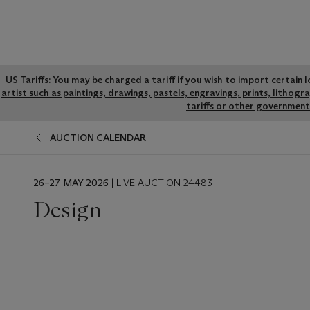
Global
US Tariffs: You may be charged a tariff if you wish to import certain 
artist such as paintings, drawings, pastels, engravings, prints, litho
notice
tariffs or other government 
AUCTION CALENDAR
EVENT
26–27 MAY 2026
| LIVE AUCTION 24483
DATE
Design