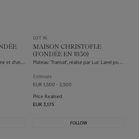
LOT 16
ONDÉE
MAISON CHRISTOFLE
(FONDÉE EN 1830)
ne et d'un
Plateau 'Transat', réalisé par Luc Lanel pour
Compagnie
la Compagnie Générale Transatlantique,
 1930
vers 1930
Estimate
EUR 1,500 - 2,500
Price Realised
EUR 3,175
FOLLOW