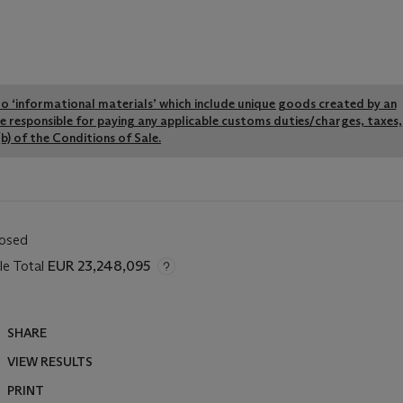
y to ‘informational materials’ which include unique goods created by an
re responsible for paying any applicable customs duties/charges, taxes,
b) of the Conditions of Sale.
losed
le Total
EUR 23,248,095
SHARE
VIEW RESULTS
PRINT