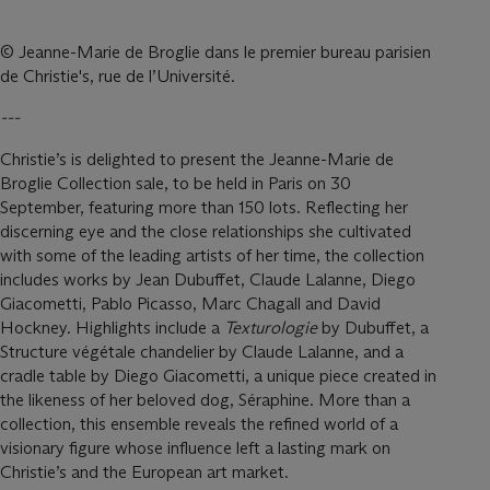
© Jeanne-Marie de Broglie dans le premier bureau parisien
de Christie's, rue de l’Université.
---
Christie’s is delighted to present the Jeanne-Marie de
Broglie Collection sale, to be held in Paris on 30
September, featuring more than 150 lots. Reflecting her
discerning eye and the close relationships she cultivated
with some of the leading artists of her time, the collection
includes works by Jean Dubuffet, Claude Lalanne, Diego
Giacometti, Pablo Picasso, Marc Chagall and David
Hockney. Highlights include a
Texturologie
by Dubuffet, a
Structure végétale chandelier by Claude Lalanne, and a
cradle table by Diego Giacometti, a unique piece created in
the likeness of her beloved dog, Séraphine. More than a
collection, this ensemble reveals the refined world of a
visionary figure whose influence left a lasting mark on
Christie’s and the European art market.