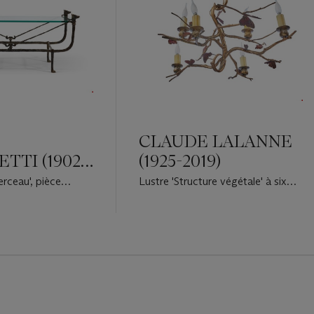
CLAUDE LALANNE
TTI (1902-
(1925-2019)
rceau', pièce
Lustre 'Structure végétale' à six
ie de 'Séraphine',
lumières, pièce unique
anne-Marie de