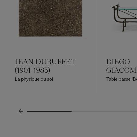
JEAN DUBUFFET
DIEGO
(1901-1985)
GIACOME
1985)
La physique du sol
Table basse 'Be
unique à l'effig
chienne de Je
Broglie
???-PREVIOUS_TXT