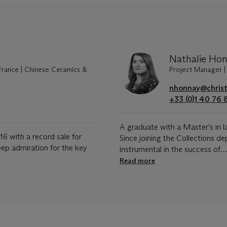
Nathalie Ho
 France | Chinese Ceramics &
Project Manager | 
nhonnay@christ
+33 (0)1 40 76 
A graduate with a Master’s in la
16 with a record sale for
Since joining the Collections d
eep admiration for the key
instrumental in the success of
Read more