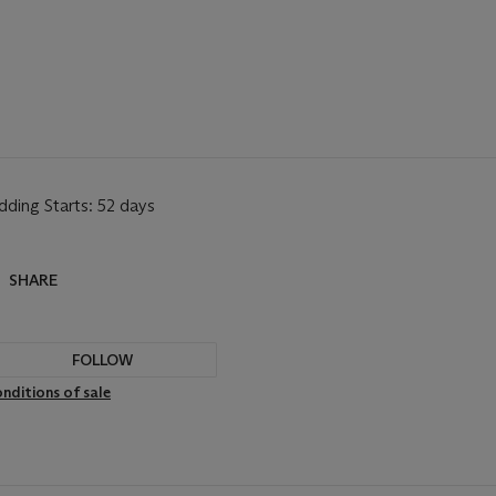
dding Starts:
52 days
SHARE
FOLLOW
nditions of sale