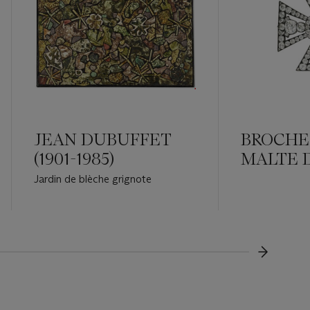
JEAN DUBUFFET
BROCHE
(1901-1985)
MALTE 
FIN DU
Jardin de blèche grignote
SIÈCLE
???-NEX