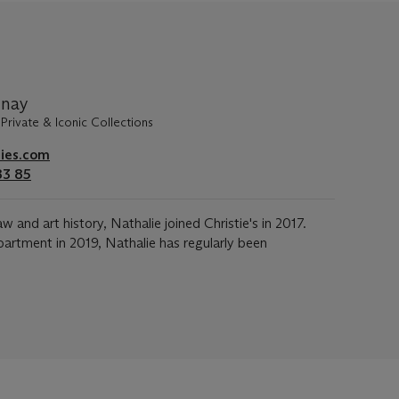
nnay
Private & Iconic Collections
ies.com
83 85
w and art history, Nathalie joined Christie's in 2017.
epartment in 2019, Nathalie has regularly been
…