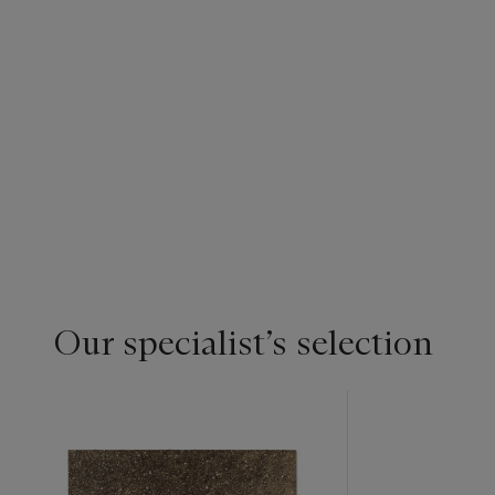
Our specialist’s selection
???
-
item_current_of_total_txt