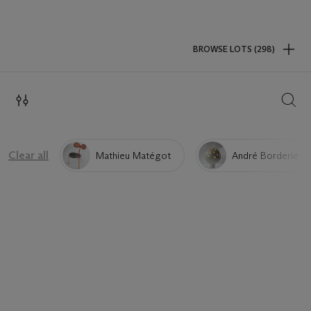
BROWSE LOTS (298)
SEAR
Clear all
Mathieu Matégot
André Borderie