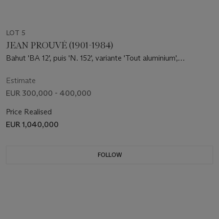
LOT 5
JEAN PROUVÉ (1901-1984)
Bahut 'BA 12', puis 'N. 152', variante 'Tout aluminium',
embossée en pointe de diamant, vers 1951
Estimate
EUR 300,000 - 400,000
Price Realised
EUR 1,040,000
FOLLOW