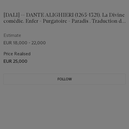
[DALI] -- DANTE ALIGHIERI (1265-1321). La Divine
comédie. Enfer - Purgatoire - Paradis . Traduction de
Julien Brizeux. Paris: Les Heures claires, avril 1959-
1963.
Estimate
EUR 18,000 - 22,000
Price Realised
EUR 25,000
FOLLOW