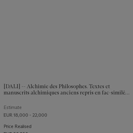
[DALI] -- Alchimie des Philosophes. Textes et
manuscrits alchimiques anciens repris en fac-similé.
Traductions originales inédites en français et anglais.
Paris: Éditions Art et Valeur, 8 juillet 1976.
Estimate
EUR 18,000 - 22,000
Price Realised