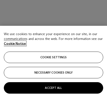
We use cookies to enhance your experience on our site, in our
communications and across the web. For more information see our
Cookie Notice
COOKIE SETTINGS
NECESSARY COOKIES ONLY
[DALI] -- DANTE ALIGHIERI (1265-1321). La Divine
ACCEPT ALL
comédie. Enfer - Purgatoire - Paradis . Traduction de
Julien Brizeux. Paris: Les Heures claires, avril 1959-
23 novembre 1963.
Estimate