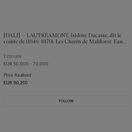
[DALI] -- LAUTRÉAMONT, Isidore Ducasse, dit le
comte de (1846-1870). Les Chants de Maldoror. Eaux-
fortes originales de Salvador Dali. Genève: Graphik
Europa Anstalt, 1975.
Estimate
EUR 50,000 - 70,000
Price Realised
EUR 90,250
FOLLOW