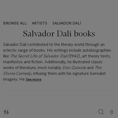
BROWSE ALL
ARTISTS
SALVADOR DALÍ
Salvador Dali books
Salvador Dalí contributed to the literary world through an
eclectic range of books. His writings include autobiographies
like
The Secret Life of Salvador Dalí
(1942), art theory texts,
manifestos and fiction. Additionally, he illustrated classic
works of literature, most notably
Don Quixote
and
The
Divine Comedy
, infusing them with his signature Surrealist
imagery. He
See more
SEARCH