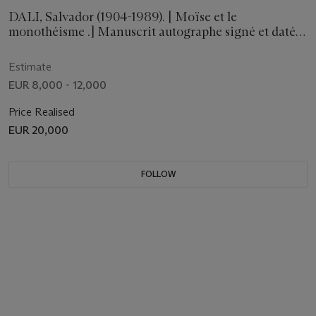
DALI, Salvador (1904-1989). [ Moïse et le
monothéisme .] Manuscrit autographe signé et daté
"New York dimanche 10 mars 1971". 20 pages in-12
(209 x 130 mm), feutre noir sur papier.
Estimate
EUR 8,000 - 12,000
Price Realised
EUR 20,000
FOLLOW