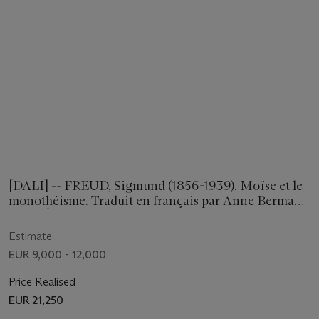
[DALI] -- FREUD, Sigmund (1856-1939). Moïse et le
monothéisme. Traduit en français par Anne Berman.
Paris: Éditions Art et valeur Ariane Zeisig Lancell,
1974.
Estimate
EUR 9,000 - 12,000
Price Realised
EUR 21,250