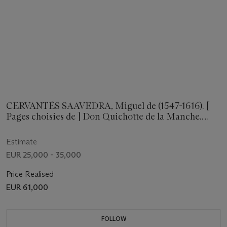
CERVANTÈS SAAVEDRA, Miguel de (1547-1616). [
Pages choisies de ] Don Quichotte de la Manche.
Illustré de lithographies originales par Salvador Dali.
Paris: Joseph Foret, 1957. In-folio (410 x 345 mm). 12
Estimate
lithographies originales de Salvador Dali dont 3 à
EUR 25,000 - 35,000
double page et 9 à pleine page. (Légers reports.)
Price Realised
EUR 61,000
FOLLOW