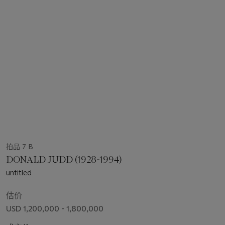
拍品 7 B
DONALD JUDD (1928-1994)
untitled
估价
USD 1,200,000 - 1,800,000