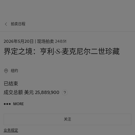
拍卖日程
日
2026年5月20日
| 现场拍卖 24891
期
界定之境：亨利·S·麦克尼尔二世珍藏
纽约
已结束
成交总额
美元 25,889,900
MORE
关注
业务规定