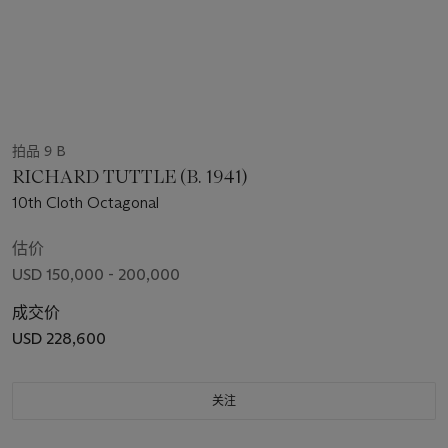
拍品 9 B
RICHARD TUTTLE (B. 1941)
10th Cloth Octagonal
估价
USD 150,000 - 200,000
成交价
USD 228,600
关注